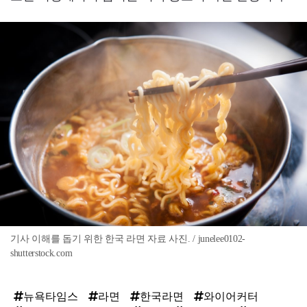
기사 이해를 돕기 위한 한국 라면 자료 사진. / junelee0102-
shutterstock.com
뉴욕타임스
라면
한국라면
와이어커터