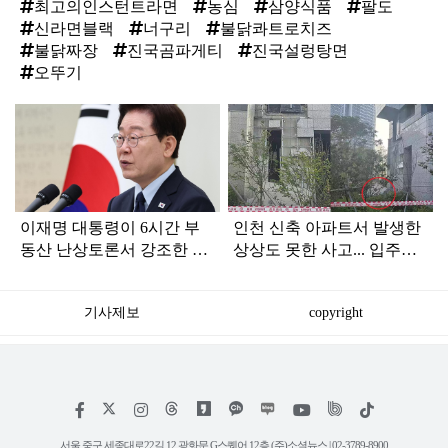
최고의인스턴트라면
농심
삼양식품
팔도
신라면블랙
너구리
불닭콰트로치즈
불닭짜장
진국곰파게티
진국설렁탕면
오뚜기
탑
라
인
이재명 대통령이 6시간 부
인천 신축 아파트서 발생한
동산 난상토론서 강조한 내
상상도 못한 사고... 입주민
용... 13일 최종 대책 발표되
아닌 사람들마저 '충격'
나
기사제보
copyright
저
페
인
위
틱
작
이
스
키
톡
권
스
타
트
서울 중구 세종대로22길 12 광화문 G스퀘어 12층 (주)소셜뉴스 | 02-3789-8900