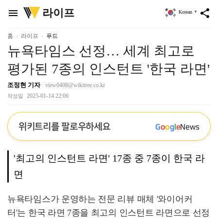
위
라이프
menu
share
Korean
▼
키
트
리
홈
라이프
푸드
뉴욕타임스 선정… 세계 최고로
평가된 7종의 인스턴트 '한국 라면'
조정현 기자
view0408@wikitree.co.kr
2025-01-14 22:06
작성일
위키트리를 팔로우하세요
G
o
o
g
l
e
News
'최고의 인스턴트 라면' 17종 중 7종이 한국 라
면
뉴욕타임스가 운영하는 전문 리뷰 매체 '와이어커
터'는 한국 라면 7종을 최고의 인스턴트 라면으로 선정