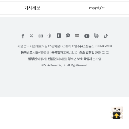
기사제보
copyright
저
페
인
위
틱
작
이
스
키
톡
권
스
타
트
서울 중구 세종대로22길 12 광화문 G스퀘어 12층 (주)소셜뉴스 | 02-3789-8900
정
북
그
리
보
등록번호
서울 아01019 |
등록일자
2009. 11. 10 |
최초 발행일
2010. 02. 02
램
유
튜
발행인
이동기 |
편집인
채석원 |
청소년 보호 책임자
손기영
브
© Social News Co., Ltd. All Right Reserved.