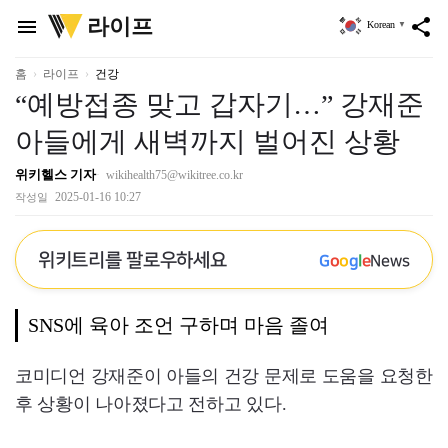
위
라이프
menu
share
Korean
▼
키
트
리
홈
라이프
건강
“예방접종 맞고 갑자기…” 강재준
아들에게 새벽까지 벌어진 상황
위키헬스 기자
wikihealth75@wikitree.co.kr
2025-01-16 10:27
작성일
위키트리를 팔로우하세요
G
o
o
g
l
e
News
SNS에 육아 조언 구하며 마음 졸여
코미디언 강재준이 아들의 건강 문제로 도움을 요청한
후 상황이 나아졌다고 전하고 있다.