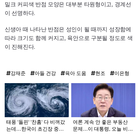
밀크 커피색 반점 모양은 대부분 타원형이고, 경계선
이 선명하다.
신생아 때 나타난 반점은 성인이 될 때까지 성장함에
따라 크기도 함께 커지고, 육안으로 구분될 정도로 색
이 진해진다.
강재준
아들 건강
육아 도움
현조
이은형
탑
라
인
태풍 '돌핀' '찬홈' 다 비껴갔
여론 계속 안 좋은 부동산
는데…한국이 초긴장 중인
문제…이 대통령, 오늘 비공
이유
개로 ‘이것’ 진행한다