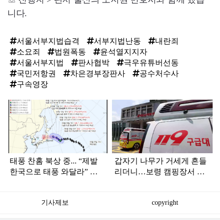
니다.
서울서부지법습격
서부지법난동
내란죄
소요죄
법원폭동
윤석열지지자
서울서부지법
판사협박
극우유튜버선동
국민저항권
차은경부장판사
공수처수사
구속영장
탑
라
인
태풍 찬홈 북상 중... “제발
갑자기 나무가 거세게 흔들
한국으로 태풍 와달라” 말
리더니…보령 캠핑장서 일
나오는 이유
가족 등 7명 병원행
기사제보
copyright