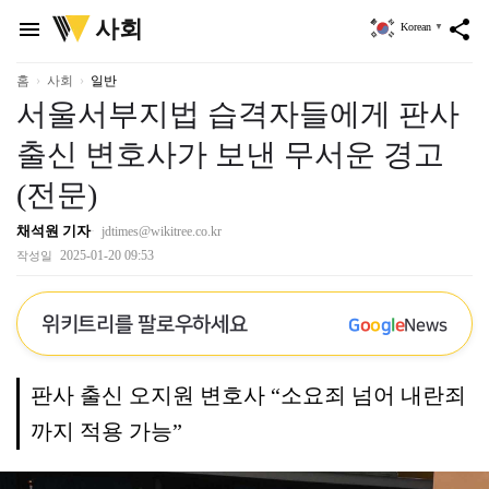
위
사회
menu
share
Korean
▼
키
트
리
홈
사회
일반
서울서부지법 습격자들에게 판사
출신 변호사가 보낸 무서운 경고
(전문)
채석원 기자
jdtimes@wikitree.co.kr
2025-01-20 09:53
작성일
위키트리를 팔로우하세요
G
o
o
g
l
e
News
판사 출신 오지원 변호사 “소요죄 넘어 내란죄
까지 적용 가능”