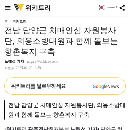
위
위키트리
menu
share
Korean
▼
키
트
리
홈
위키트리
전남 담양군 치매안심 자원봉사
단, 의용소방대원과 함께 돌보는
향촌복지 구축
노해섭 기자
nogary@wikitree.co.kr
2025-01-20 13:59
작성일
위키트리를 팔로우하세요
G
o
o
g
l
e
News
전남 담양군 치매안심 자원봉사단, 의용소방대
원과 함께 돌보는 향촌복지 구축
[위키트리 광주전남취재본부 노해섭 기자]
담양군 치