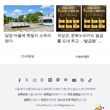
탑
라
인
담양 마을에 햇빛이 소득이
곡성군, 문화누리카드 발급
된다
률 도내 최고…‘발급왕’ 시·
군 부문 1위
기사제보
copyright
저
페
인
위
틱
작
이
스
키
톡
권
스
타
트
서울 중구 세종대로22길 12 광화문 G스퀘어 12층 (주)소셜뉴스 | 02-3789-8900
정
북
그
리
보
등록번호
서울 아01019 |
등록일자
2009. 11. 10 |
최초 발행일
2010. 02. 02
램
유
튜
발행인
이동기 |
편집인
채석원 |
청소년 보호 책임자
손기영
브
© Social News Co., Ltd. All Right Reserved.