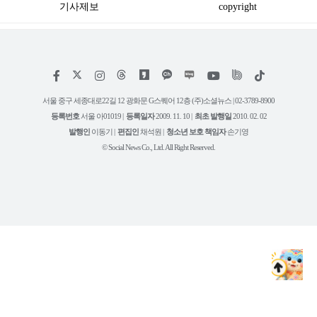
기사제보
copyright
저
페
인
위
틱
작
이
스
키
톡
권
스
타
트
서울 중구 세종대로22길 12 광화문 G스퀘어 12층 (주)소셜뉴스 | 02-3789-8900
정
북
그
리
보
등록번호
서울 아01019 |
등록일자
2009. 11. 10 |
최초 발행일
2010. 02. 02
램
유
튜
발행인
이동기 |
편집인
채석원 |
청소년 보호 책임자
손기영
브
© Social News Co., Ltd. All Right Reserved.