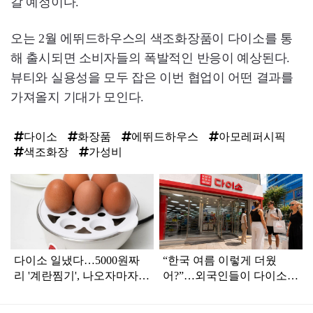
갈 예정이다.
오는 2월 에뛰드하우스의 색조화장품이 다이소를 통
해 출시되면 소비자들의 폭발적인 반응이 예상된다.
뷰티와 실용성을 모두 잡은 이번 협업이 어떤 결과를
가져올지 기대가 모인다.
다이소
화장품
에뛰드하우스
아모레퍼시픽
색조화장
가성비
탑
라
인
다이소 일냈다…5000원짜
“한국 여름 이렇게 더웠
리 '계란찜기', 나오자마자
어?”…외국인들이 다이소서
품절대란
찾는 ‘폭염 생존템’ 3가지