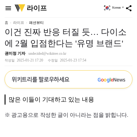
위
라이프
menu
share
Korean
▼
키
트
리
홈
라이프
패션뷰티
이건 진짜 반응 터질 듯… 다이소
에 2월 입점한다는 '유명 브랜드'
권미정 기자
undecided@wikitree.co.kr
2025-01-21 17:20
2025-01-23 17:54
작성일
수정일
위키트리를 팔로우하세요
G
o
o
g
l
e
News
많은 이들이 기대하고 있는 내용
※ 광고용으로 작성한 글이 아니라는 점을 밝힙니다.