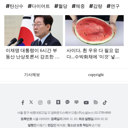
탄산수
다이어트
혈당
체중
감량
연구
탑
라
인
이재명 대통령이 6시간 부
사이다, 흰 우유 다 필요 없
동산 난상토론서 강조한 내
다...수박화채에 '이것' 넣으
용... 13일 최종 대책 발표되
면 카페 사장님도 따라 합니
나
다
기사제보
copyright
저
페
인
위
틱
작
이
스
키
톡
권
스
타
트
서울 중구 세종대로22길 12 광화문 G스퀘어 12층 (주)소셜뉴스 | 02-3789-8900
정
북
그
리
보
등록번호
서울 아01019 |
등록일자
2009. 11. 10 |
최초 발행일
2010. 02. 02
램
유
튜
발행인
이동기 |
편집인
채석원 |
청소년 보호 책임자
손기영