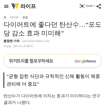
위
라이프
menu
share
Korean
▼
키
트
리
홈
라이프
건강
다이어트에 좋다던 탄산수…“포도
당 감소 효과 미미해”
윤장연 기자
yun1245@wikitree.co.kr
2025-01-23 08:55
작성일
위키트리를 팔로우하세요
G
o
o
g
l
e
News
“균형 잡힌 식단과 규칙적인 신체 활동이 체중
관리에 더 중요”
탄산수가 다이어트에 미치는 효과가 미미하다는 연구
결과가 나왔다.