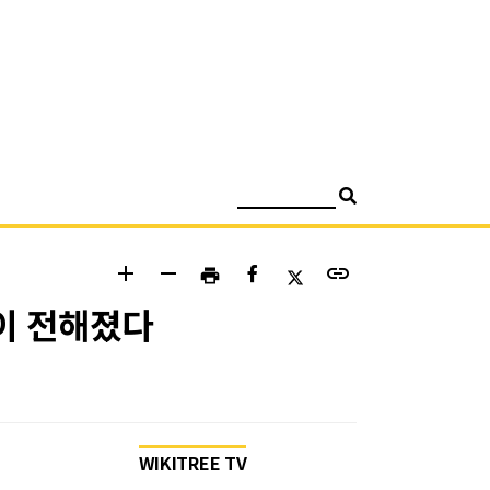
검색
add
remove
link
print
이 전해졌다
WIKITREE TV