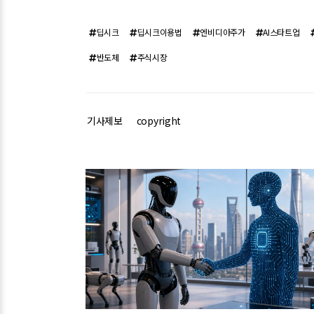
딥시크
딥시크이용법
엔비디아주가
AI스타트업
반도체
주식시장
기사제보
copyright
관련기사