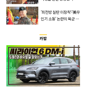
출연할 예능 예고편 논란
'최전방 실탄 미장착'·'美무
인기 소동' 논란의 육군 1
군단장, 결국 이렇게 됐다
카밥