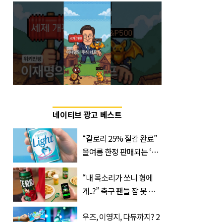
네이티브 광고 베스트
“칼로리 25% 절감 완료”
올여름 한정 판매되는 ‘최
저 칼로리 소주’ 나왔다
“내 목소리가 쏘니 형에
게..?” 축구 팬들 잠 못 들
게 할 테라의 역대급 이벤
우즈, 이영지, 다듀까지? 2
트