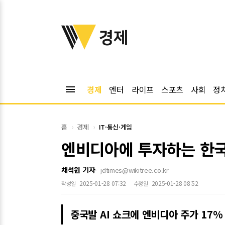
위키트리
경제
menu
경제
엔터
라이프
스포츠
사회
정
홈
경제
IT·통신·게임
엔비디아에 투자하는 한
채석원 기자
jdtimes@wikitree.co.kr
2025-01-28 07:32
2025-01-28 08:52
작성일
수정일
중국발 AI 쇼크에 엔비디아 주가 17%