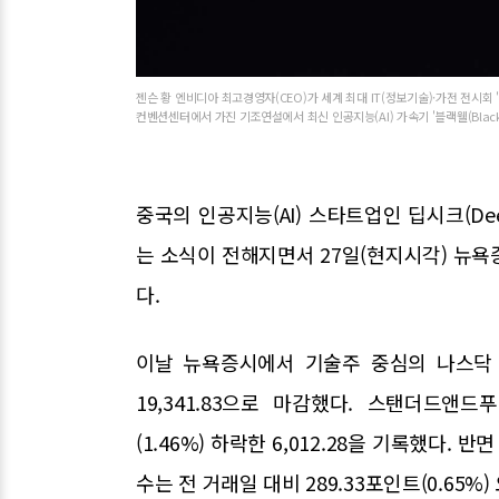
젠슨 황 엔비디아 최고경영자(CEO)가 세계 최대 IT(정보기술)·가전 전시회 
컨벤션센터에서 가진 기조연설에서 최신 인공지능(AI) 가속기 '블랙웰(Blackw
중국의 인공지능(AI) 스타트업인 딥시크(De
는 소식이 전해지면서 27일(현지시각) 뉴욕
다.
이날 뉴욕증시에서 기술주 중심의 나스닥 지수
19,341.83으로 마감했다. 스탠더드앤드푸
(1.46%) 하락한 6,012.28을 기록했다
수는 전 거래일 대비 289.33포인트(0.65%) 