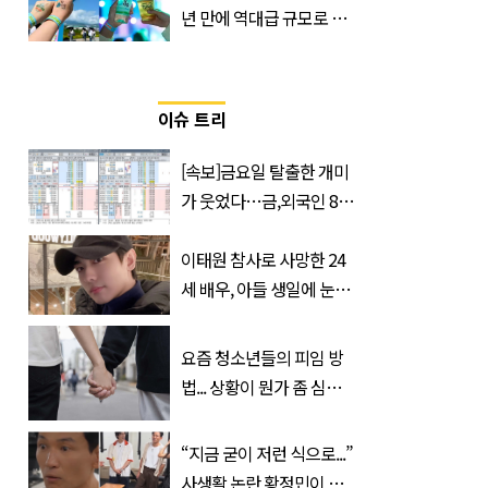
년 만에 역대급 규모로 돌
아온 ‘이슬라이브 페스티
벌’
이슈 트리
[속보]금요일 탈출한 개미
가 웃었다…금,외국인 8조
매수에도 월,삼성전자·SK
하이닉스 '와르르'
이태원 참사로 사망한 24
세 배우, 아들 생일에 눈물
쏟은 어머니
요즘 청소년들의 피임 방
법... 상황이 뭔가 좀 심각
한 것 같다
“지금 굳이 저런 식으로...”
사생활 논란 황정민이 곧