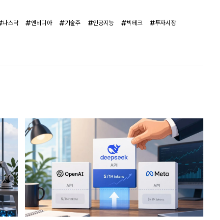
나스닥
엔비디아
기술주
인공지능
빅테크
투자시장