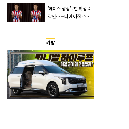
표…공개된 투샷 '눈길'
(+사진)
'에이스 상징' 7번 확정 이
강인…드디어 이적 소감
입 열었다
카밥