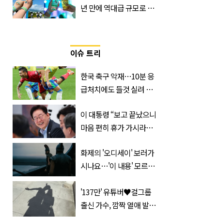
년 만에 역대급 규모로 돌
아온 ‘이슬라이브 페스티
벌’
이슈 트리
한국 축구 악재…10분 응
급처치에도 들것 실려 이
송된 '한국 국가대표'
이 대통령 “보고 끝났으니
마음 편히 휴가 가시라…
저는 집에 있는 게 휴가”
화제의 '오디세이' 보러가
시나요…'이 내용' 모르고
가면 절반만 보입니다
'137만' 유튜버♥걸그룹
출신 가수, 깜짝 열애 발