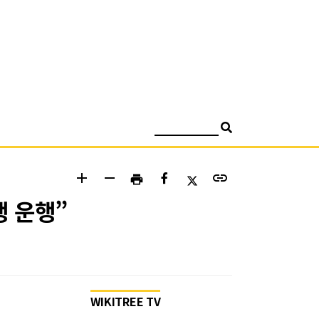
검색
add
remove
link
print
행 운행”
WIKITREE TV