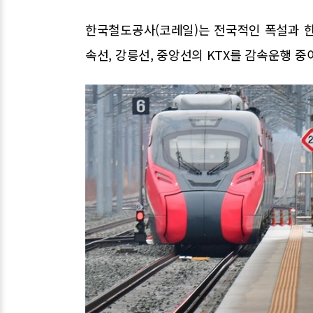
한국철도공사(코레일)는 전국적인 폭설과 한
속선, 강릉선, 중앙선의 KTX를 감속운행 중