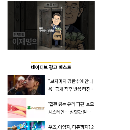
네이티브 광고 베스트
“보자마자 감탄밖에 안 나
옴” 공개 직후 반응 터진
진로 뷔 캠페인 영상
‘혈관 긁는 유리 파편’ 호모
시스테인… 심혈관 질환
으로 사망 위험 부른다
우즈, 이영지, 다듀까지? 2