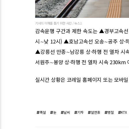
기사의 이해를 돕기 위한 사진 / 뉴스1
감속운행 구간과 제한 속도는 ▲경부고속선 광
시∼낮 12시) ▲호남고속선 오송∼공주 상·하
▲강릉선 만종∼남강릉 상·하행 전 열차 시속 
서원주∼봉양 상·하행 전 열차 시속 230km 
실시간 상황은 코레일 홈페이지 또는 모바일 
폭설
눈
날씨
기차
설연휴
명절
KTX