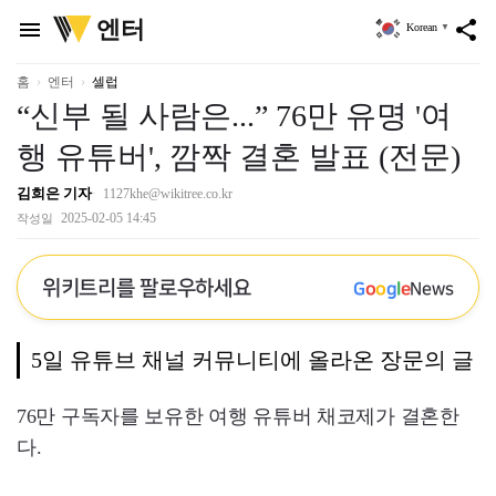
위
엔터
menu
share
Korean
▼
키
트
리
홈
엔터
셀럽
“신부 될 사람은...” 76만 유명 '여
행 유튜버', 깜짝 결혼 발표 (전문)
김희은 기자
1127khe@wikitree.co.kr
2025-02-05 14:45
작성일
위키트리를 팔로우하세요
G
o
o
g
l
e
News
5일 유튜브 채널 커뮤니티에 올라온 장문의 글
76만 구독자를 보유한 여행 유튜버 채코제가 결혼한
다.