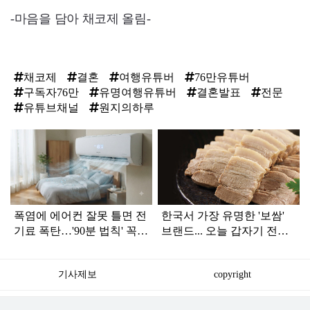
-마음을 담아 채코제 올림-
채코제
결혼
여행유튜버
76만유튜버
구독자76만
유명여행유튜버
결혼발표
전문
유튜브채널
원지의하루
탑
라
인
폭염에 에어컨 잘못 틀면 전
한국서 가장 유명한 '보쌈'
기료 폭탄…'90분 법칙' 꼭
브랜드... 오늘 갑자기 전해
확인하세요
진 안 좋은 소식
기사제보
copyright