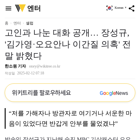
위
엔터
menu
share
Korean
▼
키
트
리
홈
엔터
셀럽
고인과 나눈 대화 공개… 장성규,
'김가영·오요안나 이간질 의혹' 전
말 밝혔다
한소원 기자
story@wikitree.co.kr
2025-02-12 07:18
작성일
위키트리를 팔로우하세요
G
o
o
g
l
e
News
“저를 가해자나 방관자로 여기거나 서운한 마
음이 있었다면 반갑게 안부를 물었겠냐”
방송인 장성규가 지난해 숨진 MBC 기상캐스터 오요