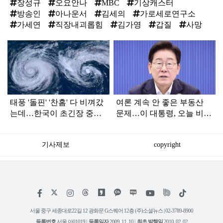
장성규
오요안나
MBC
기상캐스터
방송인
아나운서
김세의
가로세로연구소
가세연
직장내괴롭힘
김가영
갑질
사망
탑
라
인
태풍 '돌핀' '찬홈' 다 비껴갔
여론 계속 안 좋은 부동산
는데…한국이 초긴장 중인
문제…이 대통령, 오늘 비공
이유
개로 ‘이것’ 진행한다
기사제보
copyright
저
페
인
위
틱
작
이
스
키
톡
권
스
타
트
서울 중구 세종대로22길 12 광화문 G스퀘어 12층 (주)소셜뉴스 | 02-3789-8900
정
북
그
리
보
등록번호
서울 아01019 |
등록일자
2009. 11. 10 |
최초 발행일
2010. 02. 02