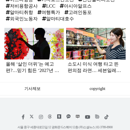
저비용항공사
LCC
아시아알프스
알마티취항
여행특가
고려인동포
외국인노동자
알마티대호수
탑
라
인
올해 ‘살인 더위’는 예고
소도시 미식 여행 타고 뜬
편?…믿기 힘든 ‘2027년 여
편의점 라면… 세븐일레븐,
름 날씨’ 전망
해외 지역 명물 라면 300만
개 팔려
기사제보
copyright
저
페
인
위
틱
작
이
스
키
톡
권
스
타
트
서울 중구 세종대로22길 12 광화문 G스퀘어 12층 (주)소셜뉴스 | 02-3789-8900
정