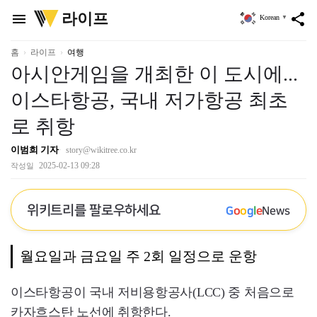
위
라이프
menu
share
Korean
▼
키
트
리
홈
라이프
여행
아시안게임을 개최한 이 도시에...
이스타항공, 국내 저가항공 최초
로 취항
이범희 기자
story@wikitree.co.kr
2025-02-13 09:28
작성일
위키트리를 팔로우하세요
G
o
o
g
l
e
News
월요일과 금요일 주 2회 일정으로 운항
이스타항공이 국내 저비용항공사(LCC) 중 처음으로
카자흐스탄 노선에 취항한다.