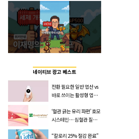
네이티브 광고 베스트
전환 필요한 일반 엽산 vs
바로 쓰이는 활성형 엽
산… 차이는?
‘혈관 긁는 유리 파편’ 호모
‘Quatrefolic®’ 주목
시스테인… 심혈관 질환
으로 사망 위험 부른다
“칼로리 25% 절감 완료”