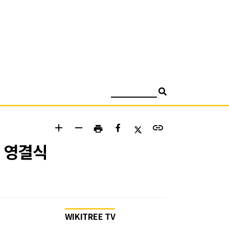
검색
add
remove
link
print
양 영결식
WIKITREE TV