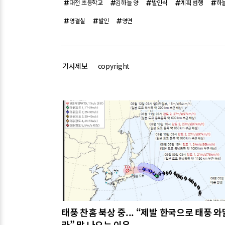
대전 초등학교
김하늘 양
발인식
계획 범행
하
영결실
발인
영면
기사제보
copyright
관련기사
태풍 찬홈 북상 중... “제발 한국으로 태풍 와
라” 말 나오는 이유