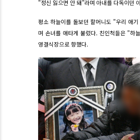
"정신 잃으면 안 돼"라며 아내를 다독이던 
평소 하늘이를 돌보던 할머니도 "우리 애기 어
며 손녀를 애타게 불렀다. 친인척들은 "하
영결식장으로 향했다.