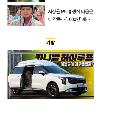
400만 돌파 성공한 ‘영화’
정체
시청률 6% 흥행작 다음은
이 작품… '1000만' 배우
출연 한국 드라마
카밥