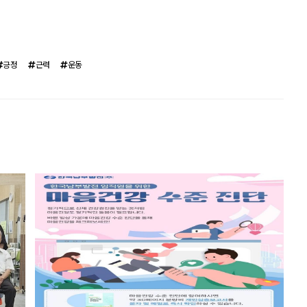
긍정
근력
운동