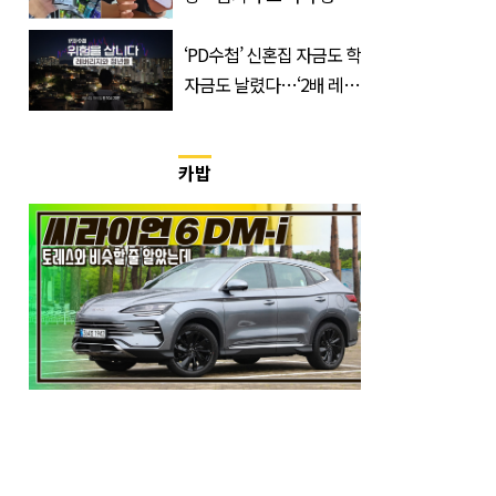
가 실제로 움직였다
‘PD수첩’ 신혼집 자금도 학
자금도 날렸다…‘2배 레버
리지’의 덫
카밥