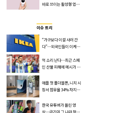
바로 쓰이는 활성형 엽
산… 차이는?
‘Quatrefolic®’ 주목
이슈 트리
“가구보다 이걸 사러 간
다”…외국인들이 이케아
에서 장바구니에 담는 간
식 3종
억 소리 난다…최근 스페
인 산불 피해에 메시가 기
부한 '금액'
애플 첫 폴더블폰, 니치 시
장서 점유율 34% 차지할
듯
한국 유튜버가 올린 영
상…급기야 그 나라 정부