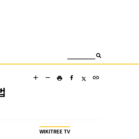
검색
add
remove
link
print
법
WIKITREE TV