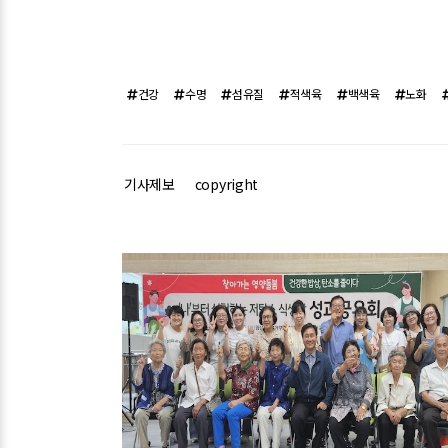
건강
수명
섬유질
적색육
백색육
노화
기사제보
copyright
관련기사