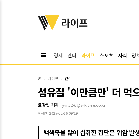
위키트리
라이프
menu
경제
엔터
라이프
스포츠
사회
정
홈
라이프
건강
섬유질 '이만큼만' 더 
윤장연 기자
yun1245@wikitree.co.kr
2025-02-16 09:19
작성일
백색육을 많이 섭취한 집단은 위암 발생