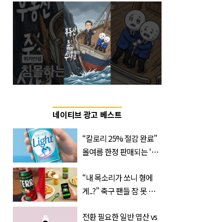
네이티브 광고 베스트
“칼로리 25% 절감 완료”
올여름 한정 판매되는 ‘최
저 칼로리 소주’ 나왔다
“내 목소리가 쏘니 형에
게..?” 축구 팬들 잠 못 들
게 할 테라의 역대급 이벤
전환 필요한 일반 엽산 vs
트