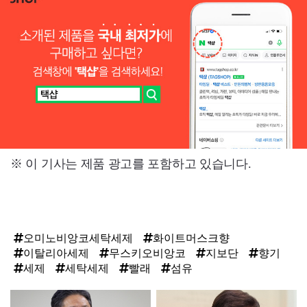
※ 이 기사는 제품 광고를 포함하고 있습니다.
오미노비앙코세탁세제
화이트머스크향
이탈리아세제
무스키오비앙코
지보단
향기
세제
세탁세제
빨래
섬유
탑