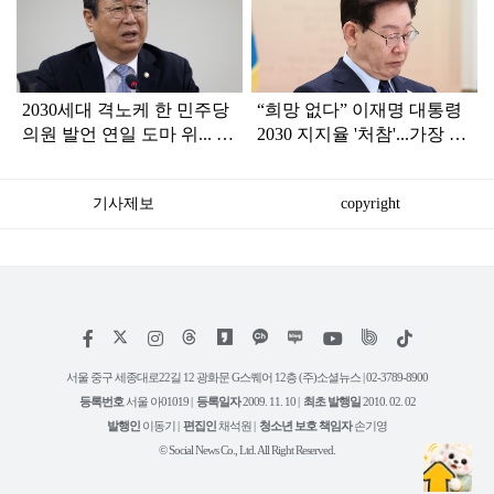
라
인
2030세대 격노케 한 민주당
“희망 없다” 이재명 대통령
의원 발언 연일 도마 위... 조
2030 지지율 '처참'...가장 큰
롱 밈도 계속 나와
이유는?
기사제보
copyright
저
페
인
위
틱
작
이
스
키
톡
권
스
타
트
서울 중구 세종대로22길 12 광화문 G스퀘어 12층 (주)소셜뉴스 | 02-3789-8900
정
북
그
리
보
등록번호
서울 아01019 |
등록일자
2009. 11. 10 |
최초 발행일
2010. 02. 02
램
유
튜
발행인
이동기 |
편집인
채석원 |
청소년 보호 책임자
손기영
브
© Social News Co., Ltd. All Right Reserved.