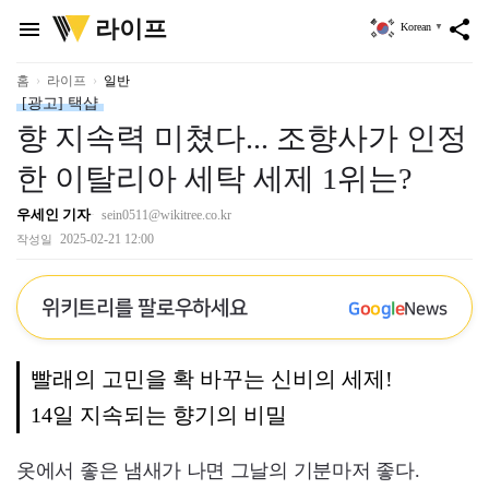
위
라이프
menu
share
Korean
▼
키
트
리
홈
라이프
일반
[광고] 택샵
향 지속력 미쳤다... 조향사가 인정
한 이탈리아 세탁 세제 1위는?
우세인 기자
sein0511@wikitree.co.kr
2025-02-21 12:00
작성일
위키트리를 팔로우하세요
G
o
o
g
l
e
News
빨래의 고민을 확 바꾸는 신비의 세제!
14일 지속되는 향기의 비밀
옷에서 좋은 냄새가 나면 그날의 기분마저 좋다.