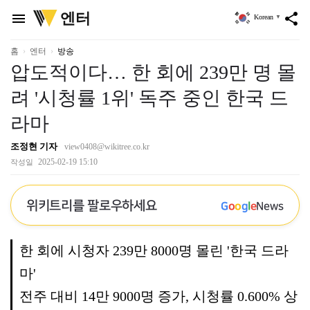
위
엔터
menu
share
Korean
▼
키
트
리
홈
엔터
방송
압도적이다… 한 회에 239만 명 몰
려 '시청률 1위' 독주 중인 한국 드
라마
조정현 기자
view0408@wikitree.co.kr
2025-02-19 15:10
작성일
위키트리를 팔로우하세요
G
o
o
g
l
e
News
한 회에 시청자 239만 8000명 몰린 '한국 드라
마'
전주 대비 14만 9000명 증가, 시청률 0.600% 상