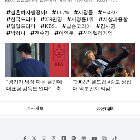
KBS1 일일드라마 '결혼하자 맹꽁아!' 방송 캡처. / KBS1 제공
결혼하자맹꽁아!
13.7%
시청률
드라마
한국드라마
239만명
시청률1위
지상파종합
일일드라마
KBS1
닐슨코리아
김사권
박하나
전수경
이연두
신데렐라게임
탑
라
인
"경기가 당장 다음 달인데
"2002년 월드컵 4강도 성접
대표팀 감독도 없다"... 축구
대 덕분인지 의심"
협회 현재 상황
기사제보
copyright
저
페
인
위
틱