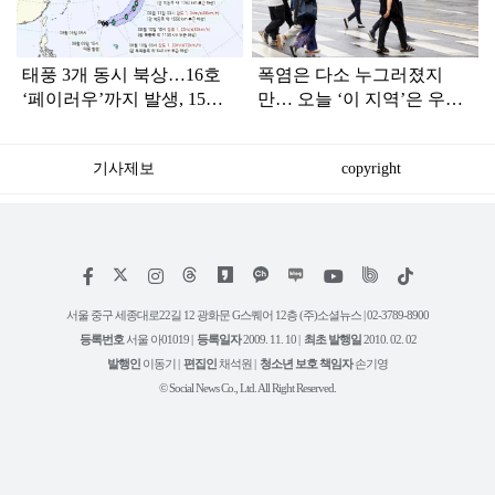
태풍 3개 동시 북상…16호
폭염은 다소 누그러졌지
‘페이러우’까지 발생, 15호
만… 오늘 ‘이 지역’은 우산
‘찬홈’ 한국 영향은?
챙겨야
기사제보
copyright
저
페
인
위
틱
작
이
스
키
톡
권
스
타
트
서울 중구 세종대로22길 12 광화문 G스퀘어 12층 (주)소셜뉴스 | 02-3789-8900
정
북
그
리
보
등록번호
서울 아01019 |
등록일자
2009. 11. 10 |
최초 발행일
2010. 02. 02
램
유
튜
발행인
이동기 |
편집인
채석원 |
청소년 보호 책임자
손기영
브
© Social News Co., Ltd. All Right Reserved.