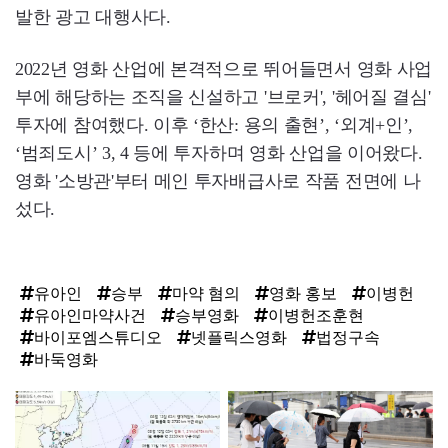
발한 광고 대행사다.
2022년 영화 산업에 본격적으로 뛰어들면서 영화 사업
부에 해당하는 조직을 신설하고 '브로커', '헤어질 결심'
투자에 참여했다. 이후 ‘한산: 용의 출현’, ‘외계+인’,
‘범죄도시’ 3, 4 등에 투자하며 영화 산업을 이어왔다.
영화 '소방관'부터 메인 투자배급사로 작품 전면에 나
섰다.
유아인
승부
마약 혐의
영화 홍보
이병헌
유아인마약사건
승부영화
이병헌조훈현
바이포엠스튜디오
넷플릭스영화
법정구속
바둑영화
탑
라
인