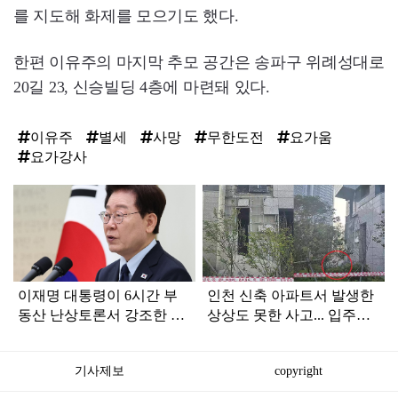
를 지도해 화제를 모으기도 했다.
한편 이유주의 마지막 추모 공간은 송파구 위례성대로
20길 23, 신승빌딩 4층에 마련돼 있다.
이유주
별세
사망
무한도전
요가움
요가강사
탑
라
인
이재명 대통령이 6시간 부
인천 신축 아파트서 발생한
동산 난상토론서 강조한 내
상상도 못한 사고... 입주민
용... 13일 최종 대책 발표되
아닌 사람들마저 '충격'
나
기사제보
copyright