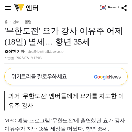
위
엔터
menu
share
Korean
▼
키
트
리
홈
엔터
셀럽
'무한도전' 요가 강사 이유주 어제
(18일) 별세… 향년 35세
조정현 기자
view0408@wikitree.co.kr
2025-02-19 17:08
작성일
위키트리를 팔로우하세요
G
o
o
g
l
e
News
과거 '무한도전' 멤버들에게 요가를 지도한 이
유주 강사
MBC 예능 프로그램 '무한도전'에 출연했던 요가 강사
이유주가 지난 18일 세상을 떠났다. 향년 35세.