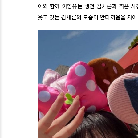
이와 함께 이영유는 생전 김새론과 찍은 사
웃고 있는 김새론의 모습이 안타까움을 자아