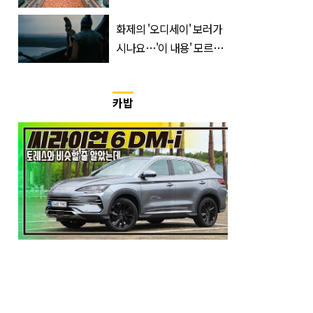
'신품종' 한국 과일
화제의 '오디세이' 보러가
시나요…'이 내용' 모르고
가면 절반만 보입니다
카밥