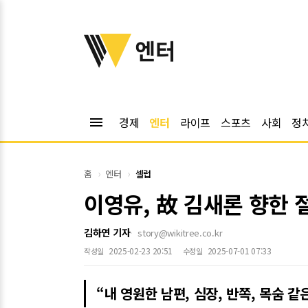
위키트리
엔터
menu
경제
엔터
라이프
스포츠
사회
정
홈
엔터
셀럽
이영유, 故 김새론 향한
김하연 기자
story@wikitree.co.kr
2025-02-23 20:51
2025-07-01 07:33
작성일
수정일
“내 영원한 남편, 심장, 반쪽, 목숨 같