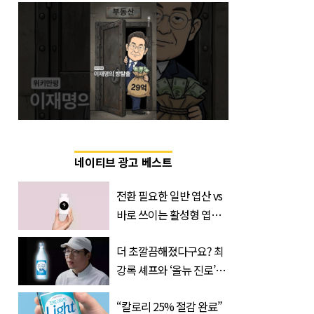
네이티브 광고 베스트
전환 필요한 일반 엽산 vs
바로 쓰이는 활성형 엽
산… 차이는?
더 초깔끔해졌다구요? 최
‘Quatrefolic®’ 주목
강록 셰프와 ‘올뉴 진로’의
만남
“칼로리 25% 절감 완료”