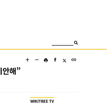
검색
add
remove
link
print
미안해”
WIKITREE TV