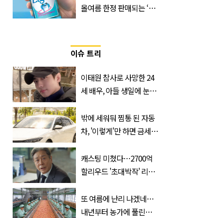
올여름 한정 판매되는 ‘최
저 칼로리 소주’ 나왔다
이슈 트리
이태원 참사로 사망한 24
세 배우, 아들 생일에 눈물
쏟은 어머니
밖에 세워둬 찜통 된 자동
차, '이렇게'만 하면 금세
시원해집니다
캐스팅 미쳤다…2700억
할리우드 '초대박작' 리메
이크하는 한국 영화
또 여름에 난리 나겠네…
내년부터 농가에 풀린다는