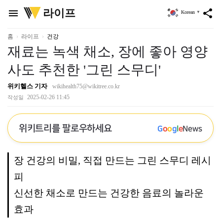
위
라이프
menu
share
Korean
▼
키
트
리
홈
라이프
건강
재료는 녹색 채소, 장에 좋아 영양
사도 추천한 '그린 스무디'
위키헬스 기자
wikihealth75@wikitree.co.kr
2025-02-26 11:45
작성일
위키트리를 팔로우하세요
G
o
o
g
l
e
News
장 건강의 비밀, 직접 만드는 그린 스무디 레시
피
신선한 채소로 만드는 건강한 음료의 놀라운
효과