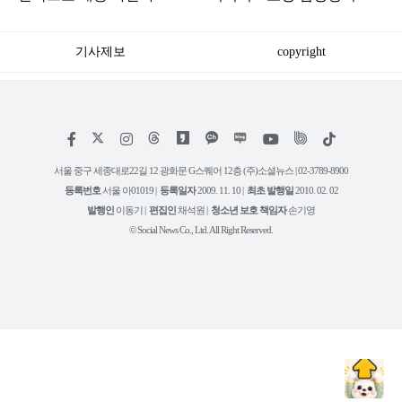
나오는 이유
가족 등 7명 병원행
기사제보
copyright
저
페
인
위
틱
작
이
스
키
톡
권
스
타
트
서울 중구 세종대로22길 12 광화문 G스퀘어 12층 (주)소셜뉴스 | 02-3789-8900
정
북
그
리
보
등록번호
서울 아01019 |
등록일자
2009. 11. 10 |
최초 발행일
2010. 02. 02
램
유
튜
발행인
이동기 |
편집인
채석원 |
청소년 보호 책임자
손기영
브
© Social News Co., Ltd. All Right Reserved.