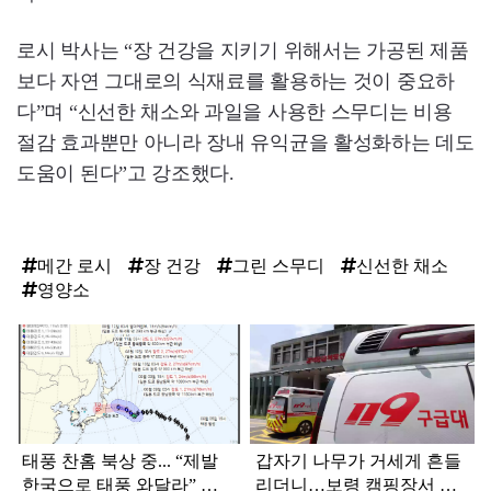
로시 박사는 “장 건강을 지키기 위해서는 가공된 제품
보다 자연 그대로의 식재료를 활용하는 것이 중요하
다”며 “신선한 채소와 과일을 사용한 스무디는 비용
절감 효과뿐만 아니라 장내 유익균을 활성화하는 데도
도움이 된다”고 강조했다.
메간 로시
장 건강
그린 스무디
신선한 채소
영양소
탑
라
인
태풍 찬홈 북상 중... “제발
갑자기 나무가 거세게 흔들
한국으로 태풍 와달라” 말
리더니…보령 캠핑장서 일