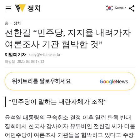
위
정치
menu
share
Korean
▼
키
트
리
홈
정치
전한길 “민주당, 지지율 내려가자
여론조사 기관 협박한 것”
이범희 기자
story@wikitree.co.kr
2025-03-08 17:13
작성일
위키트리를 팔로우하세요
G
o
o
g
l
e
News
“민주당이 말하는 내란자체가 조작”
윤석열 대통령의 구속취소 결정 이후 열린 탄핵 반대
집회에서 한국사 강사이자 유튜버인 전한길 씨가 더불
어민주당이 여론조사 기관들을 협박하고 있다고 주장