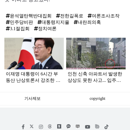
윤석열탄핵반대집회
전한길폭로
여론조사조작
민주당비판
대통령지지율
내란죄의혹
3.1절집회
정치여론
탑
라
인
이재명 대통령이 6시간 부
인천 신축 아파트서 발생한
동산 난상토론서 강조한 내
상상도 못한 사고... 입주민
용... 13일 최종 대책 발표되
아닌 사람들마저 '충격'
나
기사제보
copyright
저
페
인
위
틱
작