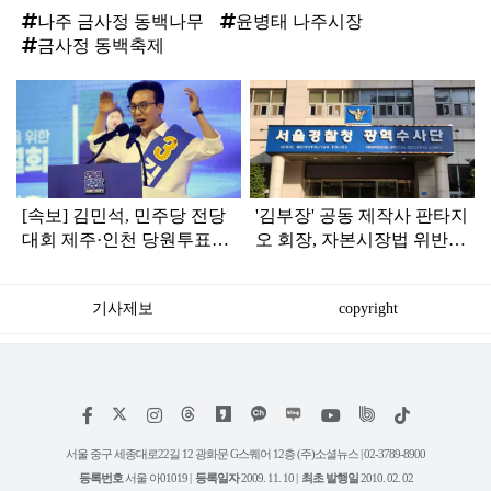
나주 금사정 동백나무
윤병태 나주시장
금사정 동백축제
탑
라
인
[속보] 김민석, 민주당 전당
'김부장' 공동 제작사 판타지
대회 제주·인천 당원투표서
오 회장, 자본시장법 위반
승리로 1위 탈환
혐의로 피소됐다
기사제보
copyright
저
페
인
위
틱
작
이
스
키
톡
권
스
타
트
서울 중구 세종대로22길 12 광화문 G스퀘어 12층 (주)소셜뉴스 | 02-3789-8900
정
북
그
리
보
등록번호
서울 아01019 |
등록일자
2009. 11. 10 |
최초 발행일
2010. 02. 02
램
유