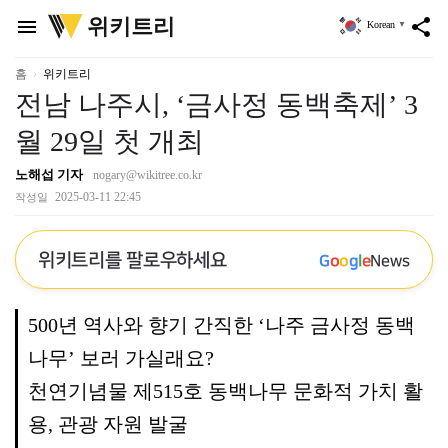
위
위키트리
menu
share
Korean
▼
키
트
리
홈
위키트리
전남 나주시, ‘금사정 동백축제’ 3
월 29일 첫 개최
노해섭 기자
nogary@wikitree.co.kr
2025-03-11 22:45
작성일
위키트리를 팔로우하세요
G
o
o
g
l
e
News
500년 역사와 향기 간직한 ‘나주 금사정 동백
나무’ 보러 가실래요?
천연기념물 제515호 동백나무 문화적 가치 활
용, 관광 자원 발굴