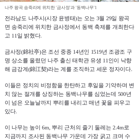
나주 왕곡 송죽리에 위치한 '금사정'과 '동백나무'1
전라남도 나주시(시장 윤병태)는 오는 3월 29일 왕곡
면 송죽리에 위치한 금사정에서 동백 축제를 개최한다
고 11일 밝혔다.
금사정(錦社亭)은 조선 중종 14년인 1519년 조광조 구
명 상소를 올렸던 나주 출신 태학관 유생 11인이 낙향
해 금강계(錦江契)라는 계를 조직하고 세운 정자이다.
이들은 정치의 비정함을 한탄하고 후일을 기약하며 변
치 않는 절개를 상징하는 동백나무를 심었는데 500년
이 넘은 오늘날까지 뿌리를 내리고 매년 꽃을 피우고
있다.
이 나무는 높이 6m, 뿌리 근처의 줄기 둘레는 2.4m로
지금까지 조사된 동백나무 가운데 가장 굵고 크며 수