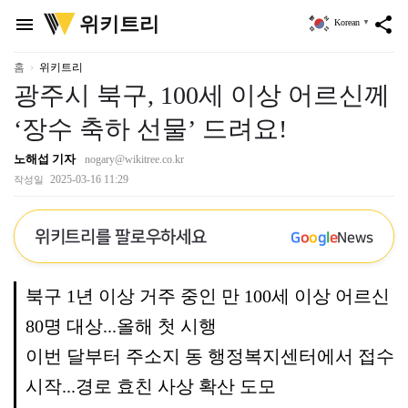
위
위키트리
menu
share
Korean
▼
키
트
리
홈
위키트리
광주시 북구, 100세 이상 어르신께
‘장수 축하 선물’ 드려요!
노해섭 기자
nogary@wikitree.co.kr
2025-03-16 11:29
작성일
위키트리를 팔로우하세요
G
o
o
g
l
e
News
북구 1년 이상 거주 중인 만 100세 이상 어르신
80명 대상...올해 첫 시행
이번 달부터 주소지 동 행정복지센터에서 접수
시작...경로 효친 사상 확산 도모