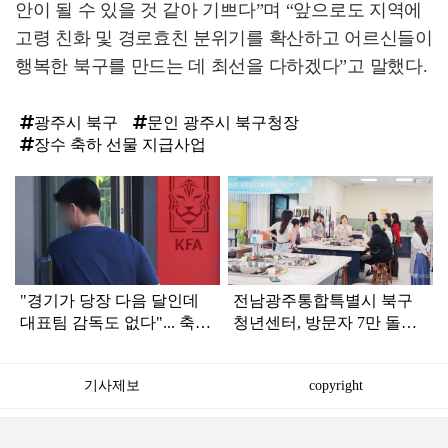
안이 될 수 있을 것 같아 기쁘다”며 “앞으로도 지역에
고령 친화 및 경로효친 분위기를 확산하고 어르신들이
행복한 북구를 만드는 데 최선을 다하겠다”고 말했다.
광주시 북구
문인 광주시 북구청장
장수 축하 선물 지급사업
탑
라
인
"경기가 당장 다음 달인데
전남광주통합특별시 북구
대표팀 감독도 없다"... 축구
청년센터, 방문자 7만 돌파
협회 현재 상황
'청년 둥지' 우뚝
기사제보
copyright