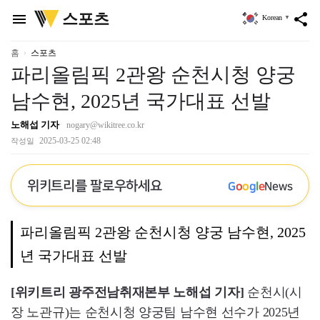
위
스포츠
menu
share
Korean
▼
키
트
리
홈
스포츠
파리올림픽 2관왕 순천시청 양궁
남수현, 2025년 국가대표 선발
노해섭 기자
nogary@wikitree.co.kr
2025-03-25 02:48
작성일
위키트리를 팔로우하세요
G
o
o
g
l
e
News
파리올림픽 2관왕 순천시청 양궁 남수현, 2025
년 국가대표 선발
[위키트리 광주전남취재본부 노해섭 기자]
순천시(시
장 노관규)는 순천시청 양궁팀 남수현 선수가 2025년