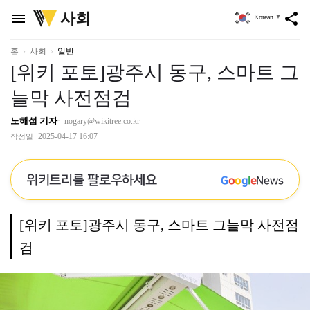
위
사회
menu
share
Korean
▼
키
트
리
홈
사회
일반
[위키 포토]광주시 동구, 스마트 그
늘막 사전점검
노해섭 기자
nogary@wikitree.co.kr
2025-04-17 16:07
작성일
위키트리를 팔로우하세요
G
o
o
g
l
e
News
[위키 포토]광주시 동구, 스마트 그늘막 사전점
검