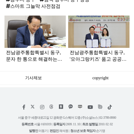
스마트 그늘막 사전점검
탑
라
인
전남광주통합특별시 동구,
전남광주통합특별시 동구,
문자 한 통으로 해결하는
'모아그랑키즈' 품고 공공보
‘생활민원 원스톱’ 가동
육 1번지 도약
기사제보
copyright
저
페
인
위
틱
작
이
스
키
톡
권
스
타
트
서울 중구 세종대로22길 12 광화문 G스퀘어 12층 (주)소셜뉴스 | 02-3789-8900
정
북
그
리
보
등록번호
서울 아01019 |
등록일자
2009. 11. 10 |
최초 발행일
2010. 02. 02
램
유
튜
발행인
이동기 |
편집인
채석원 |
청소년 보호 책임자
손기영