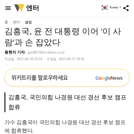
위
엔터
menu
share
Korean
▼
키
트
리
홈
엔터
셀럽
김흥국, 윤 전 대통령 이어 '이 사
람'과 손 잡았다
용현지 기자
gus88550@wikitree.co.kr
2025-04-19 16:24
2025-04-25 18:42
작성일
수정일
위키트리를 팔로우하세요
G
o
o
g
l
e
News
김흥국, 국민의힘 나경원 대선 경선 후보 캠프
합류
가수 김흥국이 국민의힘 나경원 대선 경선 후보 캠프
에 합류했다.