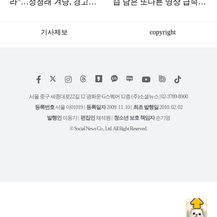
라”…정청래 겨냥, 경고장
습 담은 또다른 영상 급속
세게 날린 인물 정체
확산
기사제보
copyright
저
페
인
위
틱
작
이
스
키
톡
권
스
타
트
서울 중구 세종대로22길 12 광화문 G스퀘어 12층 (주)소셜뉴스 | 02-3789-8900
정
북
그
리
보
등록번호
서울 아01019 |
등록일자
2009. 11. 10 |
최초 발행일
2010. 02. 02
램
유
튜
발행인
이동기 |
편집인
채석원 |
청소년 보호 책임자
손기영
브
© Social News Co., Ltd. All Right Reserved.