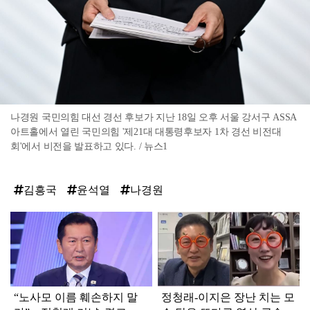
나경원 국민의힘 대선 경선 후보가 지난 18일 오후 서울 강서구 ASSA
아트홀에서 열린 국민의힘 '제21대 대통령후보자 1차 경선 비전대
회'에서 비전을 발표하고 있다. / 뉴스1
김흥국
윤석열
나경원
탑
라
인
“노사모 이름 훼손하지 말
정청래-이지은 장난 치는 모