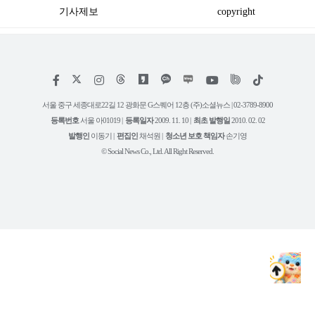
기사제보
copyright
저
페
인
위
틱
작
이
스
키
톡
권
스
타
트
서울 중구 세종대로22길 12 광화문 G스퀘어 12층 (주)소셜뉴스 | 02-3789-8900
정
북
그
리
보
등록번호
서울 아01019 |
등록일자
2009. 11. 10 |
최초 발행일
2010. 02. 02
램
유
튜
발행인
이동기 |
편집인
채석원 |
청소년 보호 책임자
손기영
브
© Social News Co., Ltd. All Right Reserved.