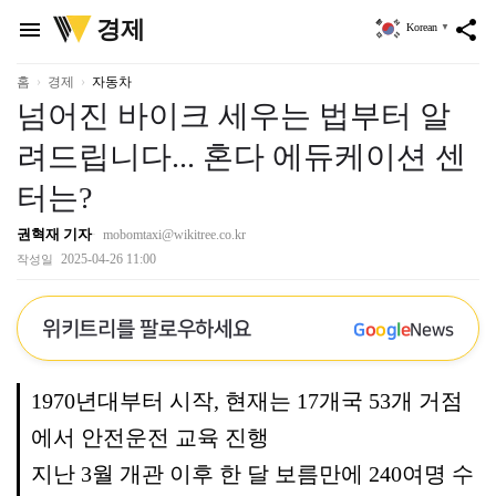
위
경제
menu
share
Korean
▼
키
트
리
홈
경제
자동차
넘어진 바이크 세우는 법부터 알
려드립니다... 혼다 에듀케이션 센
터는?
권혁재 기자
mobomtaxi@wikitree.co.kr
2025-04-26 11:00
작성일
위키트리를 팔로우하세요
G
o
o
g
l
e
News
1970년대부터 시작, 현재는 17개국 53개 거점
에서 안전운전 교육 진행
지난 3월 개관 이후 한 달 보름만에 240여명 수