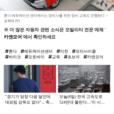
혼다 에듀케이션 센터에서는 정비사를 위한 정비 교육도 진행된다. /
권혁재 PD
※ 더 많은 자동차 관련 소식은 모빌리티 전문 매체 '
카앤모어
'에서 확인하세요
혼다
에듀케이션센터
이천
모터사이클
바이크
오토바이
교육
초보자
카앤모어
탑
라
인
"경기가 당장 다음 달인데
오늘(8일) 전국 고속도로
대표팀 감독도 없다"... 축구
524만대 몰린다…'이 시
협회 현재 상황
간'에 가장 붐빌 듯