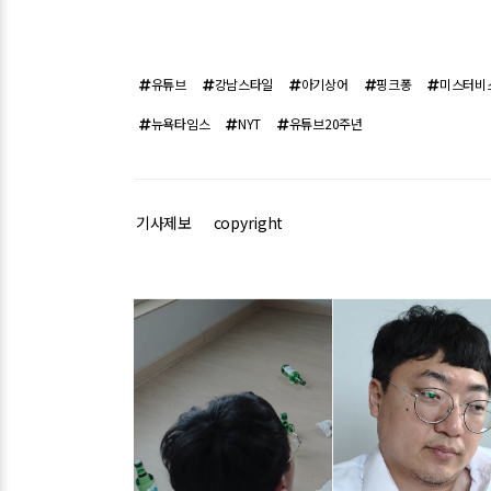
유튜브
강남스타일
아기상어
핑크퐁
미스터비
뉴욕타임스
NYT
유튜브20주년
기사제보
copyright
관련기사