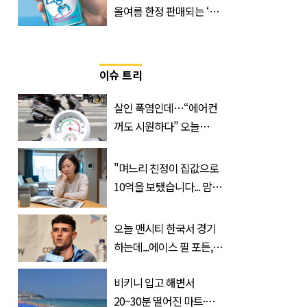
올여름 한정 판매되는 ‘최
저 칼로리 소주’ 나왔다
이슈 트리
살인 폭염인데…“에어컨
꺼도 시원하다” 오늘
26∼28도에 머문 ‘이곳’
"며느리 친정이 집값으로
10억을 보탰습니다... 맘이
불편하네요"
오늘 맨시티 한국서 경기
하는데...에이스 필 포든,
이강인 향해 '깜짝 발언'
비키니 입고 해변서
20~30분 떨어진 마트·주