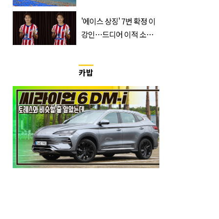
거지 이동 피서객 목격담
'에이스 상징' 7번 확정 이
속출, 반응 폭발
강인…드디어 이적 소감
입 열었다
카밥