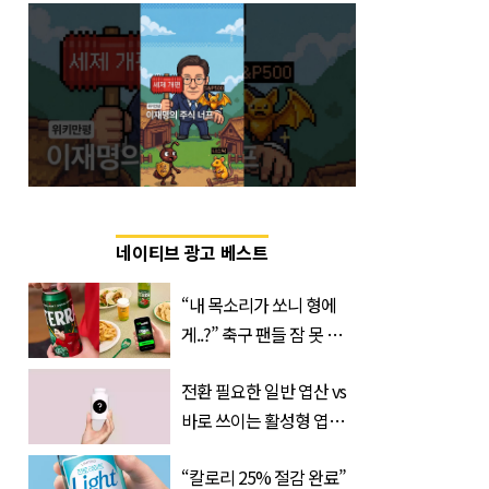
네이티브 광고 베스트
“내 목소리가 쏘니 형에
게..?” 축구 팬들 잠 못 들
게 할 테라의 역대급 이벤
전환 필요한 일반 엽산 vs
트
바로 쓰이는 활성형 엽
산… 차이는?
“칼로리 25% 절감 완료”
‘Quatrefolic®’ 주목