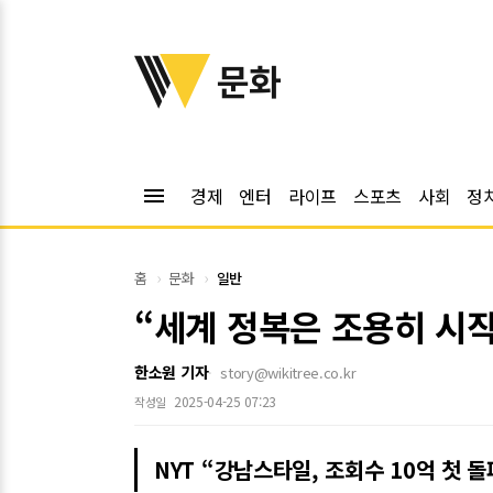
위키트리
문화
menu
경제
엔터
라이프
스포츠
사회
정
홈
문화
일반
“세계 정복은 조용히 시작
한소원 기자
story@wikitree.co.kr
2025-04-25 07:23
작성일
NYT “강남스타일, 조회수 10억 첫 