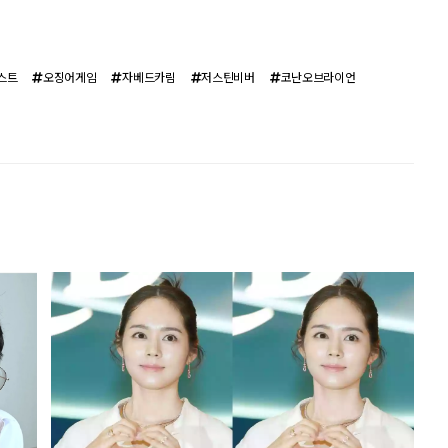
스트
오징어게임
자베드카림
저스틴비버
코난오브라이언