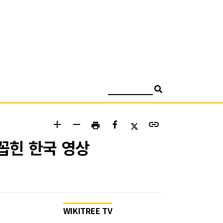
검색
add
remove
link
print
 꼽힌 한국 영상
WIKITREE TV