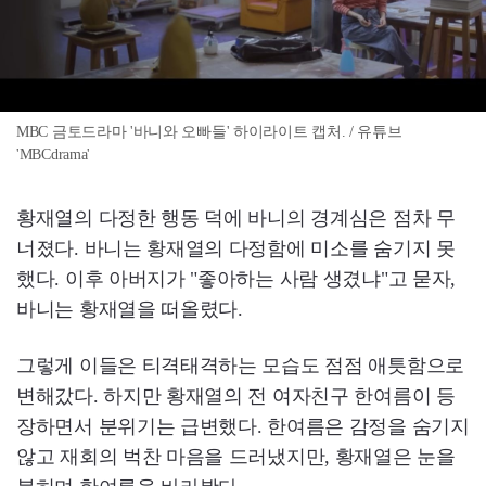
MBC 금토드라마 '바니와 오빠들' 하이라이트 캡처. / 유튜브
'MBCdrama'
황재열의 다정한 행동 덕에 바니의 경계심은 점차 무
너졌다. 바니는 황재열의 다정함에 미소를 숨기지 못
했다. 이후 아버지가 "좋아하는 사람 생겼냐"고 묻자,
바니는 황재열을 떠올렸다.
그렇게 이들은 티격태격하는 모습도 점점 애틋함으로
변해갔다. 하지만 황재열의 전 여자친구 한여름이 등
장하면서 분위기는 급변했다. 한여름은 감정을 숨기지
않고 재회의 벅찬 마음을 드러냈지만, 황재열은 눈을