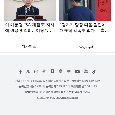
인
이 대통령 'ISA 재검토' 지시
"경기가 당장 다음 달인데
에 반응 엇갈려…여당 “적
대표팀 감독도 없다"... 축구
극 환영” 야당 “졸속 국정”
협회 현재 상황
기사제보
copyright
저
페
인
위
틱
작
이
스
키
톡
권
스
타
트
서울 중구 세종대로22길 12 광화문 G스퀘어 12층 (주)소셜뉴스 | 02-3789-8900
정
북
그
리
보
등록번호
서울 아01019 |
등록일자
2009. 11. 10 |
최초 발행일
2010. 02. 02
램
유
튜
발행인
이동기 |
편집인
채석원 |
청소년 보호 책임자
손기영
브
© Social News Co., Ltd. All Right Reserved.