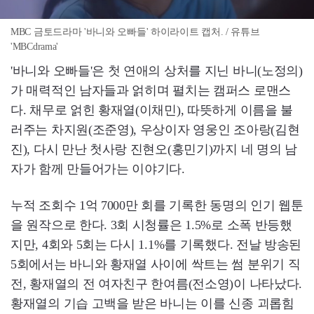
MBC 금토드라마 '바니와 오빠들' 하이라이트 캡처. / 유튜브
'MBCdrama'
'바니와 오빠들'은 첫 연애의 상처를 지닌 바니(노정의)
가 매력적인 남자들과 얽히며 펼치는 캠퍼스 로맨스
다. 채무로 얽힌 황재열(이채민), 따뜻하게 이름을 불
러주는 차지원(조준영), 우상이자 영웅인 조아랑(김현
진), 다시 만난 첫사랑 진현오(홍민기)까지 네 명의 남
자가 함께 만들어가는 이야기다.
누적 조회수 1억 7000만 회를 기록한 동명의 인기 웹툰
을 원작으로 한다. 3회 시청률은 1.5%로 소폭 반등했
지만, 4회와 5회는 다시 1.1%를 기록했다. 전날 방송된
5회에서는 바니와 황재열 사이에 싹트는 썸 분위기 직
전, 황재열의 전 여자친구 한여름(전소영)이 나타났다.
황재열의 기습 고백을 받은 바니는 이를 신종 괴롭힘