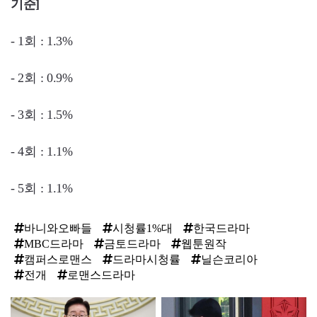
기준]
- 1회 : 1.3%
- 2회 : 0.9%
- 3회 : 1.5%
- 4회 : 1.1%
- 5회 : 1.1%
바니와오빠들
시청률1%대
한국드라마
MBC드라마
금토드라마
웹툰원작
캠퍼스로맨스
드라마시청률
닐슨코리아
전개
로맨스드라마
탑
라