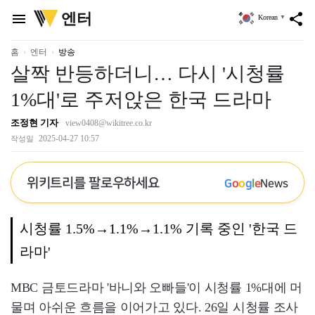
위
엔터
menu
share
Korean
▼
키
트
리
홈
엔터
방송
살짝 반등하더니… 다시 '시청률
1%대'로 주저앉은 한국 드라마
조정현 기자
view0408@wikitree.co.kr
2025-04-27 10:57
작성일
위키트리를 팔로우하세요
G
o
o
g
l
e
News
시청률 1.5%→1.1%→1.1% 기록 중인 '한국 드
라마'
MBC 금토드라마 '바니와 오빠들'이 시청률 1%대에 머
물며 아쉬운 흐름을 이어가고 있다. 26일 시청률 조사