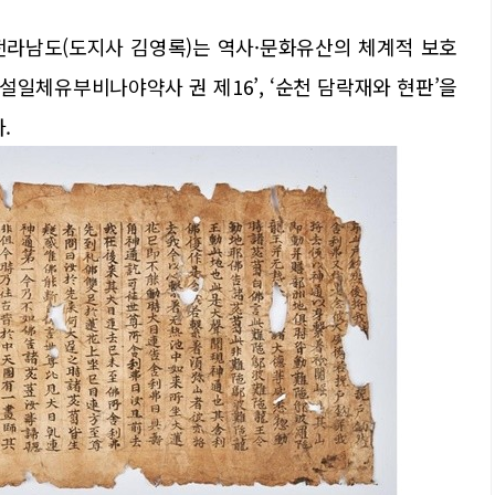
전라남도(도지사 김영록)는 역사·문화유산의 체계적 보호
설일체유부비나야약사 권 제16’, ‘순천 담락재와 현판’을
.