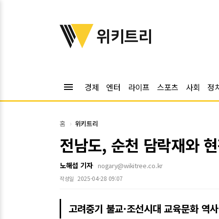
위키트리
위키트리
menu
경제
엔터
라이프
스포츠
사회
정
홈
위키트리
전남도, 순천 담락재와 현
노해섭 기자
nogary@wikitree.co.kr
2025-04-28 09:07
작성일
고려중기 불교·조선시대 교육문화 역사