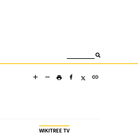
검색
add
remove
link
print
WIKITREE TV