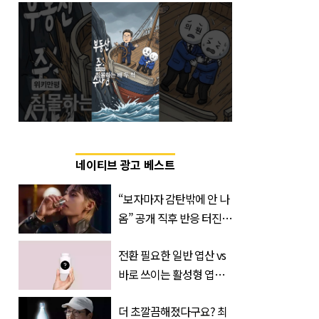
네이티브 광고 베스트
“보자마자 감탄밖에 안 나
옴” 공개 직후 반응 터진
진로 뷔 캠페인 영상
전환 필요한 일반 엽산 vs
바로 쓰이는 활성형 엽
산… 차이는?
더 초깔끔해졌다구요? 최
‘Quatrefolic®’ 주목