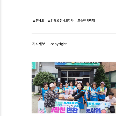
전남도
김영록 전남도지사
순천 담락재
기사제보
copyright
관련기사