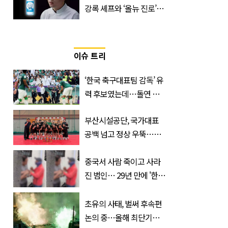
강록 셰프와 ‘올뉴 진로’의
만남
이슈 트리
‘한국 축구대표팀 감독’ 유
력 후보였는데…돌연 코
트디부아르 지휘봉 잡은
부산시설공단, 국가대표
‘거장’
공백 넘고 정상 우뚝…디
비전리그 우승컵 품었다
중국서 사람 죽이고 사라
진 범인… 29년 만에 '한
국'에서 덜미 잡혔다
초유의 사태, 벌써 후속편
논의 중…올해 최단기간