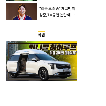
400만 돌파 성공한 ‘영화’
정체
“죄송 또 죄송” 개그맨 이
상준, 'LA 공연 논란'에 고
개 숙였다…무슨 일
카밥