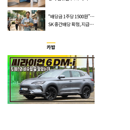
듯
“배당금 1주당 1500원”…
SK 중간배당 확정, 지급일
과 대상은?
카밥