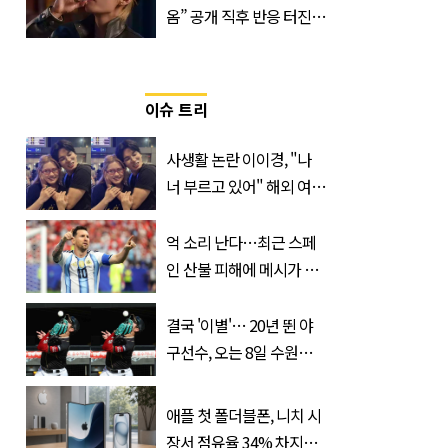
옴” 공개 직후 반응 터진
진로 뷔 캠페인 영상
이슈 트리
사생활 논란 이이경, "나
너 부르고 있어" 해외 여배
우와 스킨십 근황 포착
억 소리 난다…최근 스페
인 산불 피해에 메시가 기
부한 '금액'
결국 '이별'… 20년 뛴 야
구선수, 오는 8일 수원서
마지막 선언
애플 첫 폴더블폰, 니치 시
장서 점유율 34% 차지할