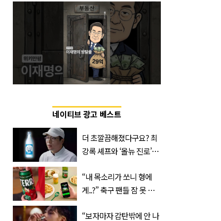
네이티브 광고 베스트
더 초깔끔해졌다구요? 최
강록 셰프와 ‘올뉴 진로’의
만남
“내 목소리가 쏘니 형에
게..?” 축구 팬들 잠 못 들
게 할 테라의 역대급 이벤
“보자마자 감탄밖에 안 나
트