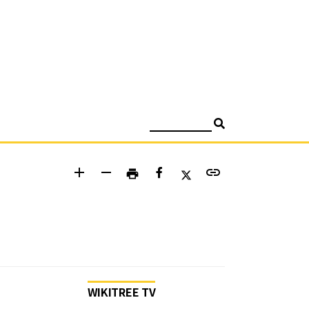
검색
add
remove
link
print
WIKITREE TV