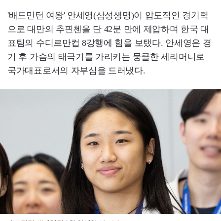
'배드민턴 여왕' 안세영(삼성생명)이 압도적인 경기력
으로 대만의 추핀첸을 단 42분 만에 제압하며 한국 대
표팀의 수디르만컵 8강행에 힘을 보탰다. 안세영은 경
기 후 가슴의 태극기를 가리키는 뭉클한 세리머니로
국가대표로서의 자부심을 드러냈다.