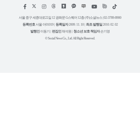
저
페
인
위
틱
작
이
스
키
톡
권
스
타
트
서울 중구 세종대로22길 12 광화문 G스퀘어 12층 (주)소셜뉴스 | 02-3789-8900
정
북
그
리
보
등록번호
서울 아01019 |
등록일자
2009. 11. 10 |
최초 발행일
2010. 02. 02
램
유
튜
발행인
이동기 |
편집인
채석원 |
청소년 보호 책임자
손기영
브
© Social News Co., Ltd. All Right Reserved.