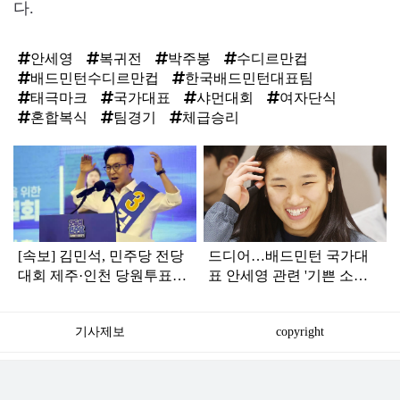
다.
안세영
복귀전
박주봉
수디르만컵
배드민턴수디르만컵
한국배드민턴대표팀
태극마크
국가대표
샤먼대회
여자단식
혼합복식
팀경기
체급승리
탑
라
인
[속보] 김민석, 민주당 전당
드디어…배드민턴 국가대
대회 제주·인천 당원투표서
표 안세영 관련 '기쁜 소식'
승리로 1위 탈환
전해졌다
기사제보
copyright