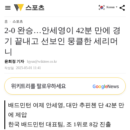
위
스포츠
menu
share
Korean
▼
키
트
리
홈
스포츠
2-0 완승…안세영이 42분 만에 경
기 끝내고 선보인 뭉클한 세리머
니
윤희정 기자
hjyun@wikitree.co.kr
2025-05-01 11:41
작성일
위키트리를 팔로우하세요
G
o
o
g
l
e
News
배드민턴 여제 안세영, 대만 추핀첸 단 42분 만
에 제압
한국 배드민턴 대표팀, 조 1위로 8강 진출