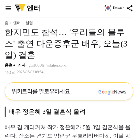
위
엔터
menu
share
Korean
▼
키
트
리
홈
엔터
셀럽
한지민도 참석… '우리들의 블루
스' 출연 다운증후군 배우, 오늘(3
일) 결혼
용현지 기자
gus88550@wikitree.co.kr
2025-05-03 09:54
작성일
위키트리를 팔로우하세요
G
o
o
g
l
e
News
배우 정은혜 3일 결혼식 올려
배우 겸 캐리커처 작가 정은혜가 5월 3일 결혼식을 올
린다. 장소는 경기도 양평군 문호리리버마켓. 이날 시