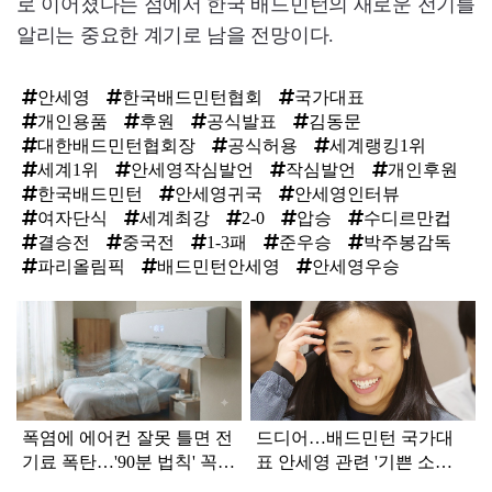
로 이어졌다는 점에서 한국 배드민턴의 새로운 전기를
알리는 중요한 계기로 남을 전망이다.
안세영
한국배드민턴협회
국가대표
개인용품
후원
공식발표
김동문
대한배드민턴협회장
공식허용
세계랭킹1위
세계1위
안세영작심발언
작심발언
개인후원
한국배드민턴
안세영귀국
안세영인터뷰
여자단식
세계최강
2-0
압승
수디르만컵
결승전
중국전
1-3패
준우승
박주봉감독
파리올림픽
배드민턴안세영
안세영우승
탑
라
인
폭염에 에어컨 잘못 틀면 전
드디어…배드민턴 국가대
기료 폭탄…'90분 법칙' 꼭
표 안세영 관련 '기쁜 소식'
확인하세요
전해졌다