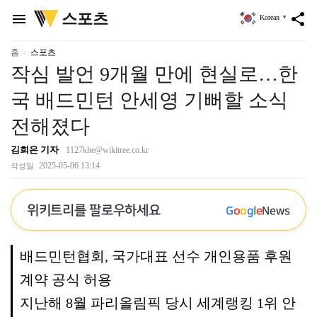
위
스포츠
menu
share
Korean
▼
키
트
리
홈
스포츠
작심 발언 9개월 만에 현실로…한
국 배드민턴 안세영 기뻐할 소식
전해졌다
김희은 기자
1127khe@wikitree.co.kr
2025-05-06 13:14
작성일
위키트리를 팔로우하세요
G
o
o
g
l
e
News
배드민턴협회, 국가대표 선수 개인용품 후원
계약 공식 허용
지난해 8월 파리올림픽 당시 세계랭킹 1위 안