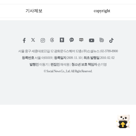
기사제보
copyright
저
페
인
위
틱
작
이
스
키
톡
권
스
타
트
서울 중구 세종대로22길 12 광화문 G스퀘어 12층 (주)소셜뉴스 | 02-3789-8900
정
북
그
리
보
등록번호
서울 아01019 |
등록일자
2009. 11. 10 |
최초 발행일
2010. 02. 02
램
유
튜
발행인
이동기 |
편집인
채석원 |
청소년 보호 책임자
손기영
브
© Social News Co., Ltd. All Right Reserved.