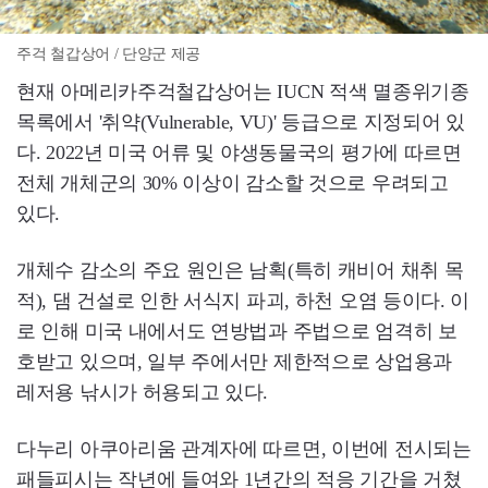
주걱 철갑상어 / 단양군 제공
현재 아메리카주걱철갑상어는 IUCN 적색 멸종위기종
목록에서 '취약(Vulnerable, VU)' 등급으로 지정되어 있
다. 2022년 미국 어류 및 야생동물국의 평가에 따르면
전체 개체군의 30% 이상이 감소할 것으로 우려되고
있다.
개체수 감소의 주요 원인은 남획(특히 캐비어 채취 목
적), 댐 건설로 인한 서식지 파괴, 하천 오염 등이다. 이
로 인해 미국 내에서도 연방법과 주법으로 엄격히 보
호받고 있으며, 일부 주에서만 제한적으로 상업용과
레저용 낚시가 허용되고 있다.
다누리 아쿠아리움 관계자에 따르면, 이번에 전시되는
패들피시는 작년에 들여와 1년간의 적응 기간을 거쳤