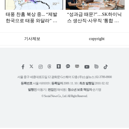
태풍 찬홈 북상 중... “제발
“성과급 때문?”…SK하이닉
한국으로 태풍 와달라” 말
스 생산직·사무직 '통합 노
나오는 이유
조' 준비
기사제보
copyright
저
페
인
위
틱
작
이
스
키
톡
권
스
타
트
서울 중구 세종대로22길 12 광화문 G스퀘어 12층 (주)소셜뉴스 | 02-3789-8900
정
북
그
리
보
등록번호
서울 아01019 |
등록일자
2009. 11. 10 |
최초 발행일
2010. 02. 02
램
유
튜
발행인
이동기 |
편집인
채석원 |
청소년 보호 책임자
손기영
브
© Social News Co., Ltd. All Right Reserved.