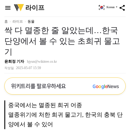
위
라이프
menu
share
Korean
▼
키
트
리
홈
라이프
동물
싹 다 멸종한 줄 알았는데…한국
단양에서 볼 수 있는 초희귀 물고
기
윤희정 기자
hjyun@wikitree.co.kr
2025-05-07 15:59
작성일
위키트리를 팔로우하세요
G
o
o
g
l
e
News
중국에서는 멸종된 희귀 어종
멸종위기에 처한 희귀 물고기, 한국의 충북 단
양에서 볼 수 있어