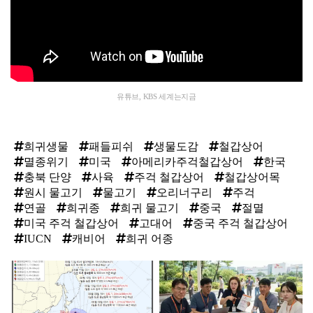
유튜브, KBS 세계는지금
희귀생물
패들피쉬
생물도감
철갑상어
멸종위기
미국
아메리카주걱철갑상어
한국
충북 단양
사육
주걱 철갑상어
철갑상어목
원시 물고기
물고기
오리너구리
주걱
연골
희귀종
희귀 물고기
중국
절멸
미국 주걱 철갑상어
고대어
중국 주걱 철갑상어
IUCN
캐비어
희귀 어종
탑
라
인