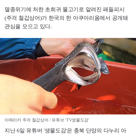
멸종위기에 처한 초희귀 물고기로 알려진 패들피시
(주걱 철갑상어)가 한국의 한 아쿠아리움에서 공개돼
관심을 모으고 있다.
아메리카 주걱 철갑상어 / 유튜브 'TV생물도감'
지난 6일 유튜버 '생물도감'은 충북 단양의 다누리 아