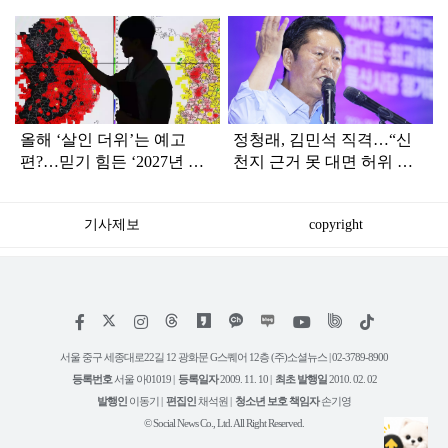
탑
라
인
올해 ‘살인 더위’는 예고
정청래, 김민석 직격…“신
편?…믿기 힘든 ‘2027년 여
천지 근거 못 대면 허위 신
름 날씨’ 전망
고…방화범 못지않은 나쁜
사람”
기사제보
copyright
저
페
인
위
틱
작
이
스
키
톡
권
스
타
트
서울 중구 세종대로22길 12 광화문 G스퀘어 12층 (주)소셜뉴스 | 02-3789-8900
정
북
그
리
보
등록번호
서울 아01019 |
등록일자
2009. 11. 10 |
최초 발행일
2010. 02. 02
램
유
튜
발행인
이동기 |
편집인
채석원 |
청소년 보호 책임자
손기영
브
© Social News Co., Ltd. All Right Reserved.