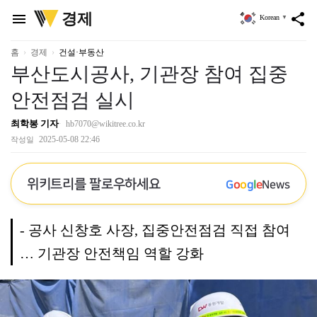
위
경제
menu
share
Korean
▼
키
트
리
홈
경제
건설·부동산
부산도시공사, 기관장 참여 집중
안전점검 실시
최학봉 기자
hb7070@wikitree.co.kr
2025-05-08 22:46
작성일
위키트리를 팔로우하세요
G
o
o
g
l
e
News
- 공사 신창호 사장, 집중안전점검 직접 참여
… 기관장 안전책임 역할 강화