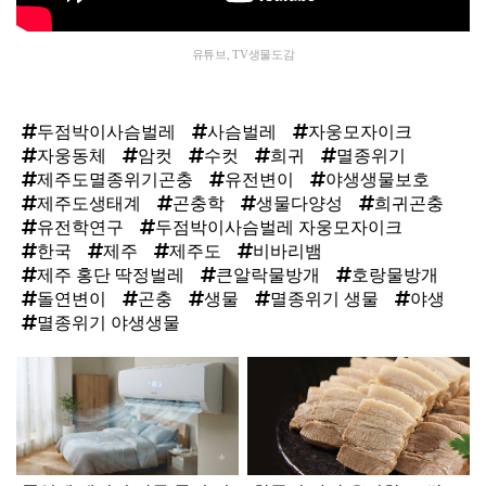
유튜브, TV생물도감
두점박이사슴벌레
사슴벌레
자웅모자이크
자웅동체
암컷
수컷
희귀
멸종위기
제주도멸종위기곤충
유전변이
야생생물보호
제주도생태계
곤충학
생물다양성
희귀곤충
유전학연구
두점박이사슴벌레 자웅모자이크
한국
제주
제주도
비바리뱀
제주 홍단 딱정벌레
큰알락물방개
호랑물방개
돌연변이
곤충
생물
멸종위기 생물
야생
멸종위기 야생생물
탑
라
인