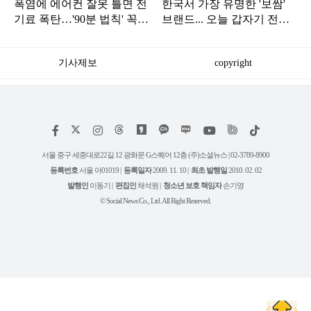
폭염에 에어컨 잘못 틀면 전
한국서 가장 유명한 '보쌈'
기료 폭탄…'90분 법칙' 꼭
브랜드... 오늘 갑자기 전해
확인하세요
진 안 좋은 소식
기사제보
copyright
저
페
인
위
틱
작
이
스
키
톡
권
스
타
트
서울 중구 세종대로22길 12 광화문 G스퀘어 12층 (주)소셜뉴스 | 02-3789-8900
정
북
그
리
보
등록번호
서울 아01019 |
등록일자
2009. 11. 10 |
최초 발행일
2010. 02. 02
램
유
튜
발행인
이동기 |
편집인
채석원 |
청소년 보호 책임자
손기영
브
© Social News Co., Ltd. All Right Reserved.