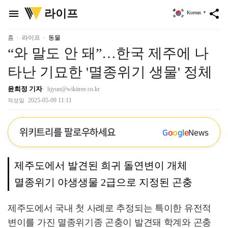
위
라이프
menu
share
Korean
▼
키
트
리
홈
라이프
동물
“와 말도 안 돼”…한국 제주에 나
타난 기묘한 '멸종위기 생물' 정체
윤희정 기자
hjyun@wikitree.co.kr
2025-05-09 11:11
작성일
위키트리를 팔로우하세요
G
o
o
g
l
e
News
제주도에서 발견된 희귀 돌연변이 개체
멸종위기 야생생물 2급으로 지정된 곤충
제주도에서 국내 첫 사례로 추정되는 특이한 유전적
변이를 가진 멸종위기종 곤충이 발견돼 학계와 곤충