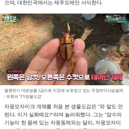
으며, 대한민국에서는 제주도에만 서식한다.
멸종위기 야생생물 2급으로 지정돼 보호받고 있는 두점박이사슴벌레
/ 유튜브 'TV생물도감'
자웅모자이크 개체를 처음 본 생물도감은 "와 말도 안
된다. 이거 실화예요?"라며 놀라워했다. 그는 "암수의
기능이 한 몸에 있는 자웅동체와는 달리, 자웅모자이