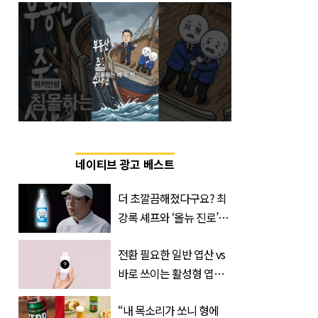
네이티브 광고 베스트
더 초깔끔해졌다구요? 최
강록 셰프와 ‘올뉴 진로’의
만남
전환 필요한 일반 엽산 vs
바로 쓰이는 활성형 엽
산… 차이는?
“내 목소리가 쏘니 형에
‘Quatrefolic®’ 주목