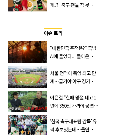
게..?” 축구 팬들 잠 못 들
게 할 테라의 역대급 이벤
트
이슈 트리
“대한민국 주적은?” 국방
AI에 물었더니 돌아온 뜻
밖의 답변
서울 전역이 폭염 최고 단
계…급기야 야구 경기까
지 취소
이은결 “한때 명절 빼고 1
년에 350일 가까이 공연했
는데 한 푼도 못 벌었다”
‘한국 축구대표팀 감독’ 유
(이유)
력 후보였는데…돌연 코