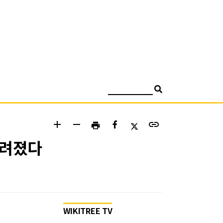
검색
add
remove
link
print
알려졌다
WIKITREE TV