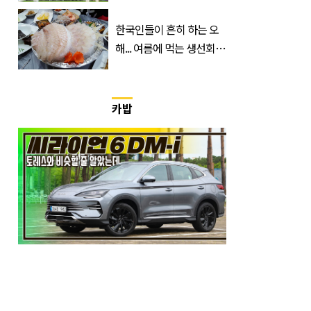
트디부아르 지휘봉 잡은
‘거장’
한국인들이 흔히 하는 오
해... 여름에 먹는 생선회가
위험한 '진짜 이유'
카밥