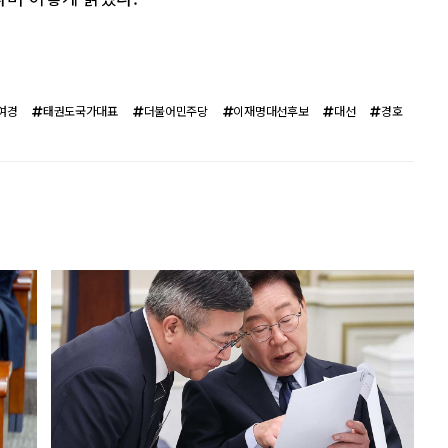
여경
태권도국가대표
더불어민주당
이재명대선후보
대선
경호