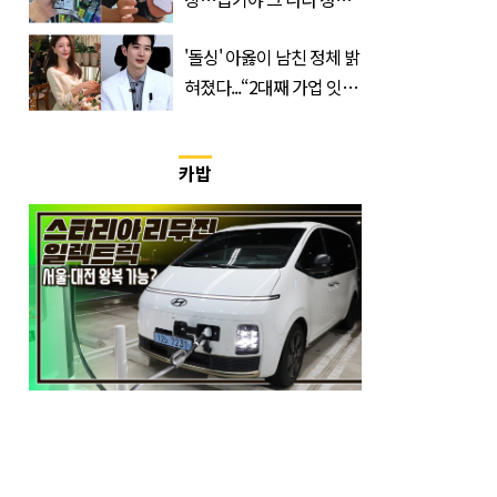
가 실제로 움직였다
'돌싱' 아옳이 남친 정체 밝
혀졌다...“2대째 가업 잇는
한의사”
카밥