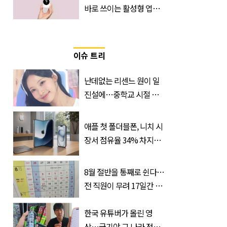
바로 쓰이는 활성형 엽
산… 차이는?
‘Quatrefolic®’ 주목
이슈 트리
난데없는 리센느 원이 일
진설에…중학교 시절 담
임교사까지 등장
애플 첫 폴더블폰, 니치 시
장서 점유율 34% 차지할
듯
8월 절반을 통째로 쉰다…
전 직원이 무려 17일간 휴
가 떠나는 ‘이 회사’
한국 유튜버가 올린 영
상…급기야 그 나라 정부