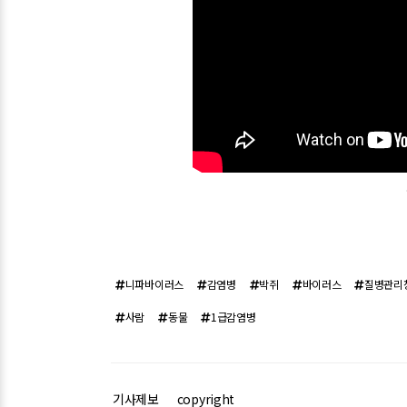
니파바이러스
감염병
박쥐
바이러스
질병관리
사람
동물
1급감염병
기사제보
copyright