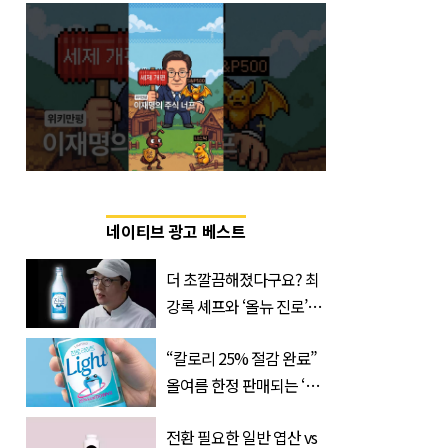
네이티브 광고 베스트
더 초깔끔해졌다구요? 최
강록 셰프와 ‘올뉴 진로’의
만남
“칼로리 25% 절감 완료”
올여름 한정 판매되는 ‘최
저 칼로리 소주’ 나왔다
전환 필요한 일반 엽산 vs