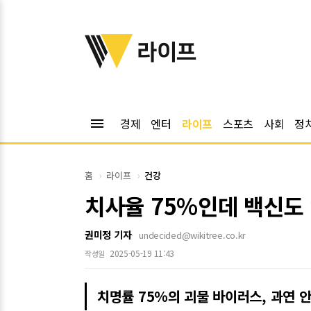
위키트리
라이프
menu
경제
엔터
라이프
스포츠
사회
정
홈
라이프
건강
치사율 75%인데 백신도 
권미정 기자
undecided@wikitree.co.kr
2025-05-19 11:43
작성일
치명률 75%의 괴물 바이러스, 과연 