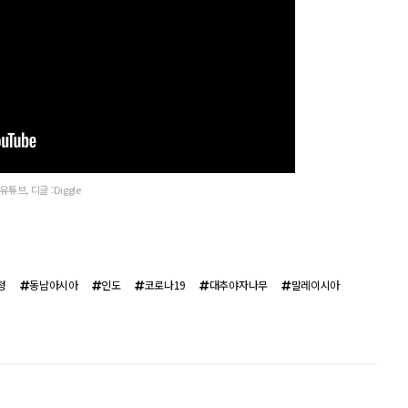
유튜브, 디글 :Diggle
청
동남아시아
인도
코로나19
대추야자나무
말레이시아