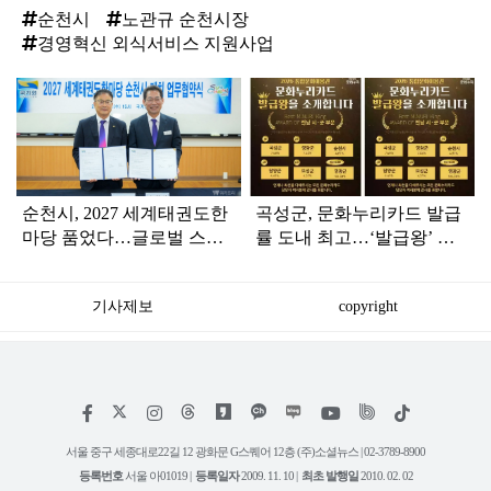
순천시
노관규 순천시장
경영혁신 외식서비스 지원사업
탑
라
인
순천시, 2027 세계태권도한
곡성군, 문화누리카드 발급
마당 품었다…글로벌 스포
률 도내 최고…‘발급왕’ 시·
츠 중심도시 도약
군 부문 1위
기사제보
copyright
저
페
인
위
틱
작
이
스
키
톡
권
스
타
트
서울 중구 세종대로22길 12 광화문 G스퀘어 12층 (주)소셜뉴스 | 02-3789-8900
정
북
그
리
보
등록번호
서울 아01019 |
등록일자
2009. 11. 10 |
최초 발행일
2010. 02. 02
램
유