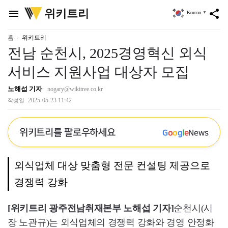
위
위키트리
menu
share
Korean
▼
키
트
리
홈
위키트리
전남 순천시, 2025경영혁신 외식
서비스 지원사업 대상자 모집
노해섭 기자
nogary@wikitree.co.kr
2025-05-23 11:42
작성일
위키트리를 팔로우하세요
G
o
o
g
l
e
News
외식업체 대상 맞춤형 전문 컨설팅 제공으로
경쟁력 강화
[위키트리 광주전남취재본부 노해섭 기자]
순천시(시
장 노관규)는 외식업체의 경쟁력 강화와 경영 안정화