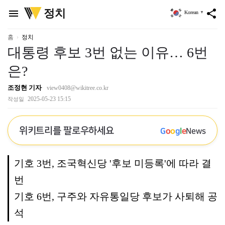
위
정치
menu
share
Korean
▼
키
트
리
홈
정치
대통령 후보 3번 없는 이유… 6번
은?
조정현 기자
view0408@wikitree.co.kr
2025-05-23 15:15
작성일
위키트리를 팔로우하세요
G
o
o
g
l
e
News
기호 3번, 조국혁신당 '후보 미등록'에 따라 결
번
기호 6번, 구주와 자유통일당 후보가 사퇴해 공
석