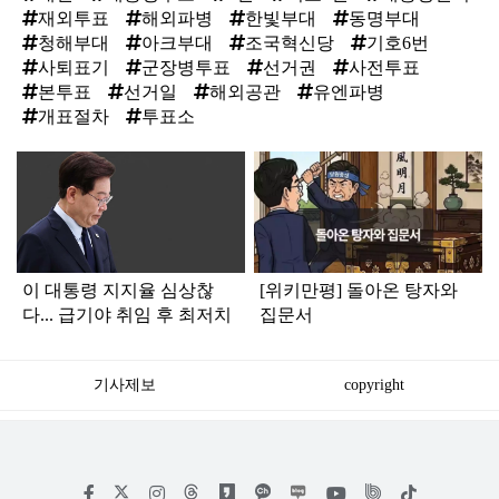
재외투표
해외파병
한빛부대
동명부대
청해부대
아크부대
조국혁신당
기호6번
사퇴표기
군장병투표
선거권
사전투표
본투표
선거일
해외공관
유엔파병
개표절차
투표소
탑
라
인
이 대통령 지지율 심상찮
[위키만평] 돌아온 탕자와
다... 급기야 취임 후 최저치
집문서
기사제보
copyright
저
페
인
위
틱