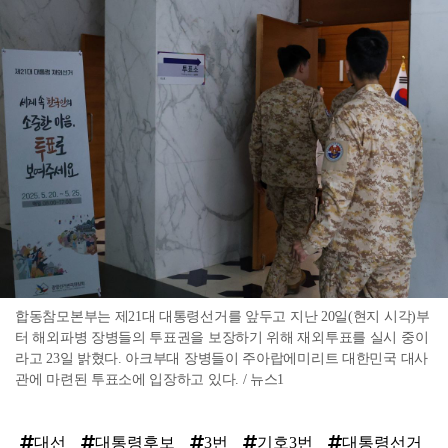
합동참모본부는 제21대 대통령선거를 앞두고 지난 20일(현지 시각)부
터 해외파병 장병들의 투표권을 보장하기 위해 재외투표를 실시 중이
라고 23일 밝혔다. 아크부대 장병들이 주아랍에미리트 대한민국 대사
관에 마련된 투표소에 입장하고 있다. / 뉴스1
대선
대통령후보
3번
기호3번
대통령선거