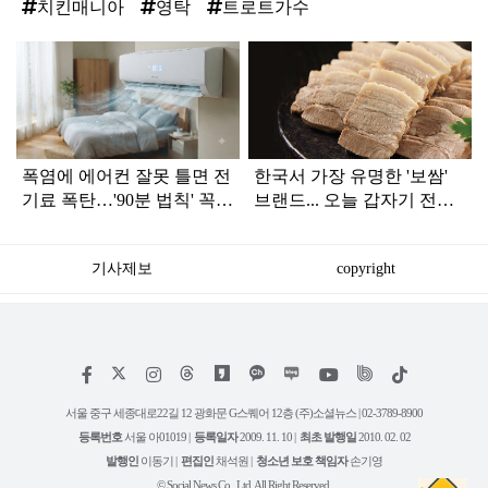
치킨매니아
영탁
트로트가수
탑
라
인
폭염에 에어컨 잘못 틀면 전
한국서 가장 유명한 '보쌈'
기료 폭탄…'90분 법칙' 꼭
브랜드... 오늘 갑자기 전해
확인하세요
진 안 좋은 소식
기사제보
copyright
저
페
인
위
틱
작
이
스
키
톡
권
스
타
트
서울 중구 세종대로22길 12 광화문 G스퀘어 12층 (주)소셜뉴스 | 02-3789-8900
정
북
그
리
보
등록번호
서울 아01019 |
등록일자
2009. 11. 10 |
최초 발행일
2010. 02. 02
램
유
튜
발행인
이동기 |
편집인
채석원 |
청소년 보호 책임자
손기영
브
© Social News Co., Ltd. All Right Reserved.