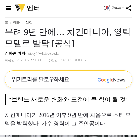
위
엔터
menu
share
Korean
▼
키
트
리
홈
엔터
셀럽
무려 9년 만에… 치킨매니아, 영탁
모델로 발탁 [공식]
김하연 기자
story@wikitree.co.kr
2025-05-27 10:13
2025-05-30 00:52
작성일
수정일
위키트리를 팔로우하세요
G
o
o
g
l
e
News
“브랜드 새로운 변화와 도전에 큰 힘이 될 것”
치킨매니아가 2016년 이후 9년 만에 처음으로 스타 모
델을 발탁했다. 가수 영탁이 그 주인공이다.