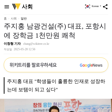
위
사회
menu
share
Korean
▼
키
트
리
홈
사회
일반
주지홍 남광건설(주) 대표, 포항시
에 장학금 1천만원 쾌척
이창형 기자
chang@wikitree.co.kr
2025-05-28 12:56
작성일
위키트리를 팔로우하세요
G
o
o
g
l
e
News
주지홍 대표 "학생들이 훌륭한 인재로 성장하
는데 보탬이 되고 싶다"