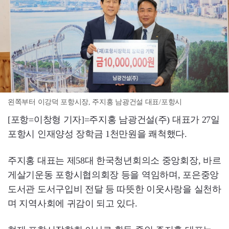
왼쪽부터 이강덕 포항시장, 주지홍 남광건설 대표/포항시
[포항=이창형 기자]=주지홍 남광건설(주) 대표가 27일
포항시 인재양성 장학금 1천만원을 쾌척했다.
주지홍 대표는 제58대 한국청년회의소 중앙회장, 바르
게살기운동 포항시협의회장 등을 역임하며, 포은중앙
도서관 도서구입비 전달 등 따뜻한 이웃사랑을 실천하
며 지역사회에 귀감이 되고 있다.