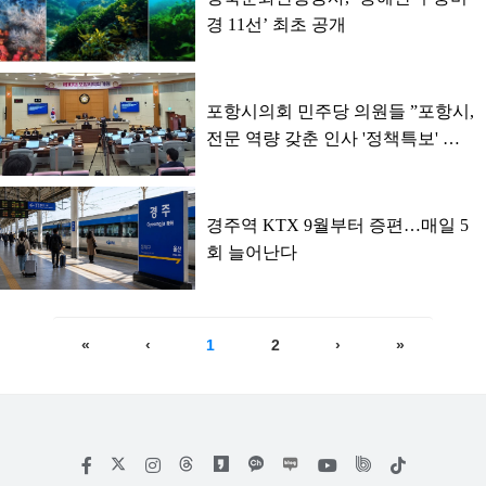
경 11선’ 최초 공개
포항시의회 민주당 의원들 ”포항시,
전문 역량 갖춘 인사 '정책특보' 임
명해야"
경주역 KTX 9월부터 증편…매일 5
회 늘어난다
«
‹
1
2
›
»
저
페
인
위
틱
작
이
스
키
톡