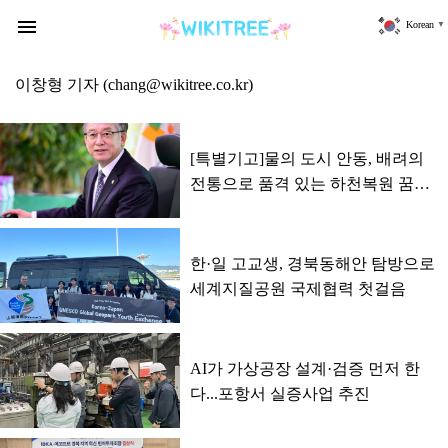
위
키
menu
Korean
▼
트
리
이창형
기자
(chang@wikitree.co.kr)
[특별기고]물의 도시 안동, 배려의
전통으로 품격 있는 하천복원 꿈꾸
다
한·일 고교생, 경북동해안 탐방으로
세계지질공원 국제협력 첫걸음
AI가 가상공장 설계·검증 먼저 한
다...포항서 실증사업 추진