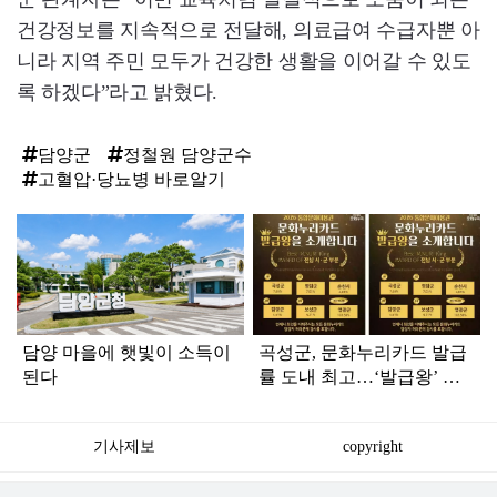
건강정보를 지속적으로 전달해, 의료급여 수급자뿐 아
니라 지역 주민 모두가 건강한 생활을 이어갈 수 있도
록 하겠다”라고 밝혔다.
담양군
정철원 담양군수
고혈압·당뇨병 바로알기
탑
라
인
담양 마을에 햇빛이 소득이
곡성군, 문화누리카드 발급
된다
률 도내 최고…‘발급왕’ 시·
군 부문 1위
기사제보
copyright