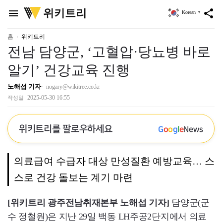
위
위키트리
menu
share
Korean
▼
키
트
리
홈
위키트리
전남 담양군, ‘고혈압·당뇨병 바로
알기’ 건강교육 진행
노해섭 기자
nogary@wikitree.co.kr
2025-05-30 16:55
작성일
위키트리를 팔로우하세요
G
o
o
g
l
e
News
의료급여 수급자 대상 만성질환 예방교육… 스
스로 건강 돌보는 계기 마련
[위키트리 광주전남취재본부 노해섭 기자]
담양군(군
수 정철원)은 지난 29일 백동 LH주공2단지에서 의료