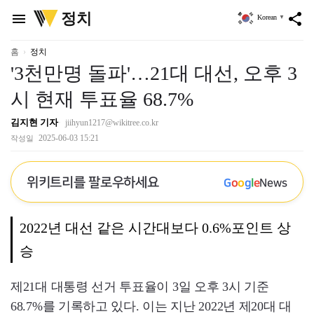
위
정치
menu
share
Korean
▼
키
트
리
홈
정치
'3천만명 돌파'…21대 대선, 오후 3
시 현재 투표율 68.7%
김지현 기자
jiihyun1217@wikitree.co.kr
2025-06-03 15:21
작성일
위키트리를 팔로우하세요
G
o
o
g
l
e
News
2022년 대선 같은 시간대보다 0.6%포인트 상
승
제21대 대통령 선거 투표율이 3일 오후 3시 기준
68.7%를 기록하고 있다. 이는 지난 2022년 제20대 대