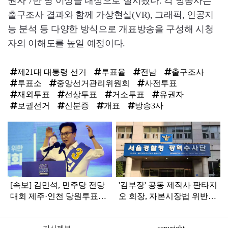
권자 7만 명 이상을 대상으로 실시됐다. 각 방송사는
출구조사 결과와 함께 가상현실(VR), 그래픽, 인공지
능 분석 등 다양한 방식으로 개표방송을 구성해 시청
자의 이해도를 높일 예정이다.
제21대 대통령 선거
투표율
전남
출구조사
투표소
중앙선거관리위원회
사전투표
재외투표
선상투표
거소투표
유권자
보궐선거
신분증
개표
방송3사
탑
라
인
[속보] 김민석, 민주당 전당
'김부장' 공동 제작사 판타지
대회 제주·인천 당원투표서
오 회장, 자본시장법 위반
승리로 1위 탈환
혐의로 피소됐다