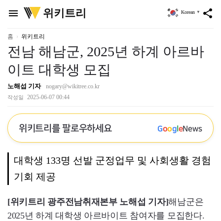
위
위키트리
menu
share
Korean
▼
키
트
리
홈
위키트리
전남 해남군, 2025년 하계 아르바
이트 대학생 모집
노해섭 기자
nogary@wikitree.co.kr
2025-06-07 00:44
작성일
위키트리를 팔로우하세요
G
o
o
g
l
e
News
대학생 133명 선발 군정업무 및 사회생활 경험
기회 제공
[위키트리 광주전남취재본부 노해섭 기자]
해남군은
2025년 하계 대학생 아르바이트 참여자를 모집한다.