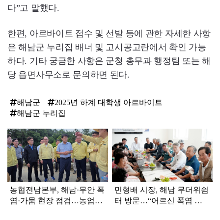
다”고 말했다.
한편, 아르바이트 접수 및 선발 등에 관한 자세한 사항
은 해남군 누리집 배너 및 고시공고란에서 확인 가능
하다. 기타 궁금한 사항은 군청 총무과 행정팀 또는 해
당 읍면사무소로 문의하면 된다.
해남군
2025년 하계 대학생 아르바이트
해남군 누리집
탑
라
인
농협전남본부, 해남·무안 폭
민형배 시장, 해남 무더위쉼
염·가뭄 현장 점검…농업인
터 방문…“어르신 폭염 피
지원 강화
해 예방 총력”