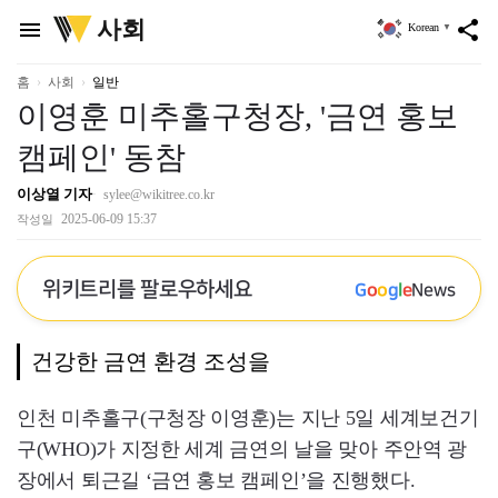
위
사회
menu
share
Korean
▼
키
트
리
홈
사회
일반
이영훈 미추홀구청장, '금연 홍보
캠페인' 동참
이상열 기자
sylee@wikitree.co.kr
2025-06-09 15:37
작성일
위키트리를 팔로우하세요
G
o
o
g
l
e
News
건강한 금연 환경 조성을
인천 미추홀구(구청장 이영훈)는 지난 5일 세계보건기
구(WHO)가 지정한 세계 금연의 날을 맞아 주안역 광
장에서 퇴근길 ‘금연 홍보 캠페인’을 진행했다.