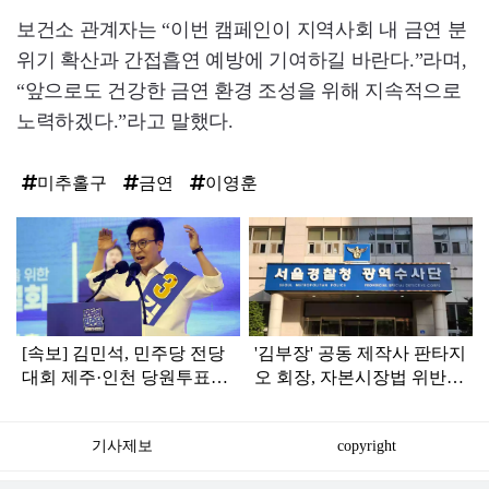
보건소 관계자는 “이번 캠페인이 지역사회 내 금연 분
위기 확산과 간접흡연 예방에 기여하길 바란다.”라며,
“앞으로도 건강한 금연 환경 조성을 위해 지속적으로
노력하겠다.”라고 말했다.
미추홀구
금연
이영훈
탑
라
인
[속보] 김민석, 민주당 전당
'김부장' 공동 제작사 판타지
대회 제주·인천 당원투표서
오 회장, 자본시장법 위반
승리로 1위 탈환
혐의로 피소됐다
기사제보
copyright