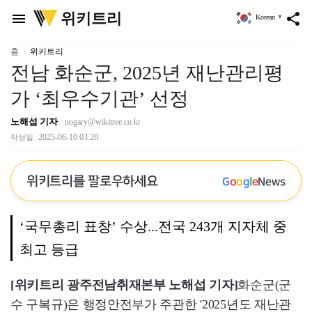
위
위키트리
menu
share
Korean
▼
키
트
리
홈
위키트리
전남 화순군, 2025년 재난관리평
가 ‘최우수기관’ 선정
노해섭 기자
nogary@wikitree.co.kr
2025-06-10 03:20
작성일
위키트리를 팔로우하세요
G
o
o
g
l
e
News
‘국무총리 표창’ 수상...전국 243개 지자체 중
최고 등급
[위키트리 광주전남취재본부 노해섭 기자]
화순군(군
수 구복규)은 행정안전부가 주관한 '2025년도 재난관