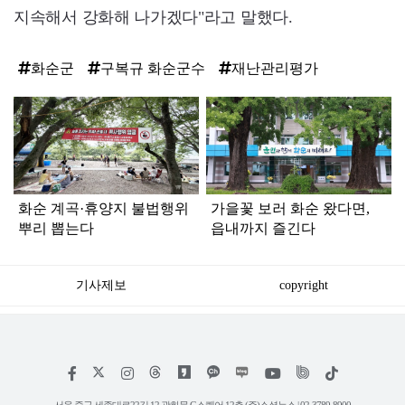
지속해서 강화해 나가겠다"라고 말했다.
화순군
구복규 화순군수
재난관리평가
탑
라
인
화순 계곡·휴양지 불법행위
가을꽃 보러 화순 왔다면,
뿌리 뽑는다
읍내까지 즐긴다
기사제보
copyright
저
페
인
위
틱
작
이
스
키
톡
권
스
타
트