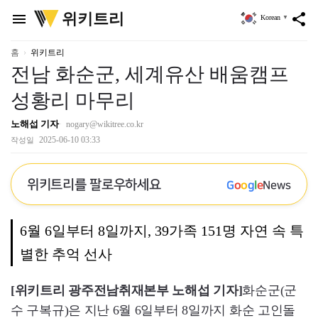
위
위키트리
menu
share
Korean
▼
키
트
리
홈
위키트리
전남 화순군, 세계유산 배움캠프
성황리 마무리
노해섭 기자
nogary@wikitree.co.kr
2025-06-10 03:33
작성일
위키트리를 팔로우하세요
G
o
o
g
l
e
News
6월 6일부터 8일까지, 39가족 151명 자연 속 특
별한 추억 선사
[위키트리 광주전남취재본부 노해섭 기자]
화순군(군
수 구복규)은 지난 6월 6일부터 8일까지 화순 고인돌