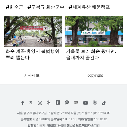
화순군
구복규 화순군수
세계유산 배움캠프
탑
라
인
화순 계곡·휴양지 불법행위
가을꽃 보러 화순 왔다면,
뿌리 뽑는다
읍내까지 즐긴다
기사제보
copyright
저
페
인
위
틱
작
이
스
키
톡
권
스
타
트
서울 중구 세종대로22길 12 광화문 G스퀘어 12층 (주)소셜뉴스 | 02-3789-8900
정
북
그
리
보
등록번호
서울 아01019 |
등록일자
2009. 11. 10 |
최초 발행일
2010. 02. 02
램
유
튜
발행인
이동기 |
편집인
채석원 |
청소년 보호 책임자
손기영