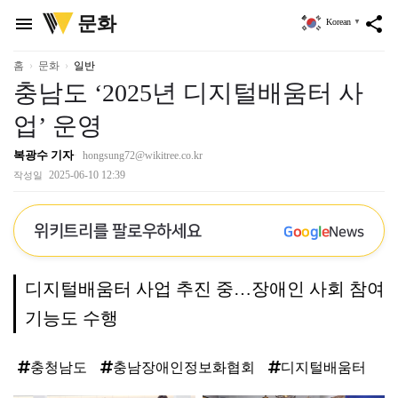
위
문화
menu
share
Korean
▼
키
트
리
홈
문화
일반
충남도 ‘2025년 디지털배움터 사
업’ 운영
복광수 기자
hongsung72@wikitree.co.kr
2025-06-10 12:39
작성일
위키트리를 팔로우하세요
G
o
o
g
l
e
News
디지털배움터 사업 추진 중…장애인 사회 참여
기능도 수행
충청남도
충남장애인정보화협회
디지털배움터