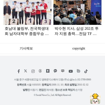
탑
라
인
호남대 볼링부, 전국학생대
박수현 지사, 삼성 202조 투
회 남자대학부 종합우승 쾌
자 지원 총력…전담 TF 가
거
동
기사제보
copyright
저
페
인
위
틱
작
이
스
키
톡
권
스
타
트
서울 중구 세종대로22길 12 광화문 G스퀘어 12층 (주)소셜뉴스 | 02-3789-8900
정
북
그
리
보
등록번호
서울 아01019 |
등록일자
2009. 11. 10 |
최초 발행일
2010. 02. 02
램
유
튜
발행인
이동기 |
편집인
채석원 |
청소년 보호 책임자
손기영
브
© Social News Co., Ltd. All Right Reserved.